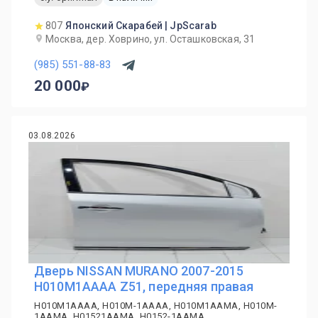
807
Японский Скарабей | JpScarab
Москва, дер. Ховрино, ул. Осташковская, 31
(985) 551-88-83
20 000
03.08.2026
Дверь NISSAN MURANO 2007-2015
H010M1AAAA Z51, передняя правая
H010M1AAAA, H010M-1AAAA, H010M1AAMA, H010M-
1AAMA, H01521AAMA, H0152-1AAMA