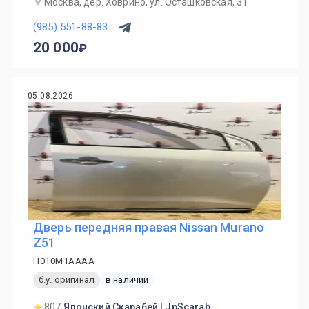
Москва, дер. Ховрино, ул. Осташковская, 31
(985) 551-88-83
20 000
05.08.2026
Дверь передняя правая Nissan Murano
Z51
H010M1AAAA
б.у. оригинал
в наличии
807
Японский Скарабей | JpScarab