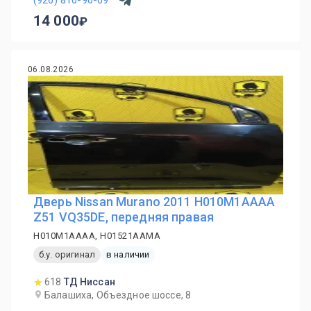
(926) 810-90-09
14 000
06.08.2026
Дверь Nissan Murano 2011 H010M1AAAA
Z51 VQ35DE, передняя правая
H010M1AAAA, H01521AAMA
б.у. оригинал
в наличии
618
ТД Ниссан
Балашиха, Объездное шоссе, 8