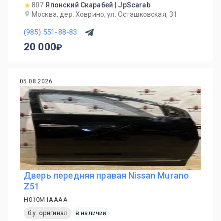
807
Японский Скарабей | JpScarab
Москва, дер. Ховрино, ул. Осташковская, 31
(985) 551-88-83
20 000
05.08.2026
Дверь передняя правая Nissan Murano
Z51
H010M1AAAA
б.у. оригинал
в наличии