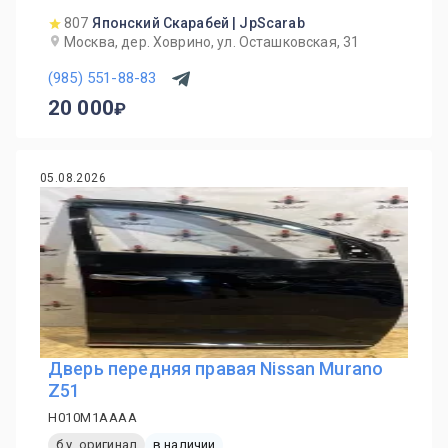
807
Японский Скарабей | JpScarab
Москва, дер. Ховрино, ул. Осташковская, 31
(985) 551-88-83
20 000
05.08.2026
Дверь передняя правая Nissan Murano
Z51
H010M1AAAA
б.у. оригинал
в наличии