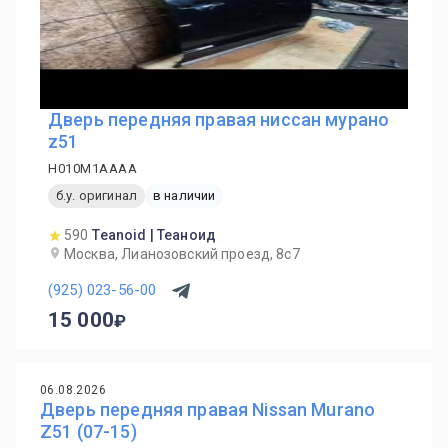
Дверь передняя правая ниссан мурано
z51
H010M1AAAA
б.у. оригинал
в наличии
590
Teanoid | Теаноид
Москва, Лианозовский проезд, 8с7
(925) 023-56-00
15 000
06.08.2026
Дверь передняя правая Nissan Murano
Z51 (07-15)