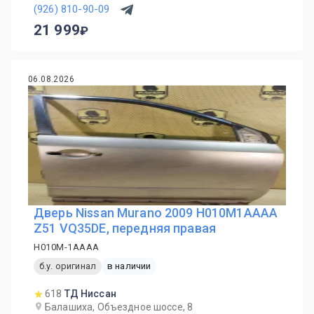
(926) 810-90-09
21 999
06.08.2026
Дверь Nissan Murano 2009 H010M1AAAA
Z51 VQ35DE, передняя правая
H010M-1AAAA
б.у. оригинал
в наличии
618
ТД Ниссан
Балашиха, Объездное шоссе, 8