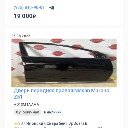
(926) 810-90-09
19 000
05.08.2026
Дверь передняя правая Nissan Murano
Z51
H010M1AAAA
б.у. оригинал
в наличии
807
Японский Скарабей | JpScarab