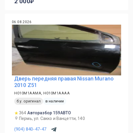
2 000
06.08.2026
Дверь передняя правая Nissan Murano
2010 Z51
H010M1AAMA, H010M1AAAA
б.у. оригинал
в наличии
364
Авторазбор 159АВТО
Пермь, ул. Сакко и Ванцетти, 140
(904) 840-47-47