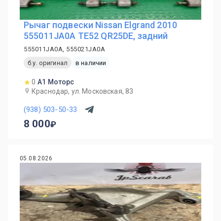
Рычаг подвески Nissan Elgrand 2010
555011JA0A TE52 QR25DE, задний
555011JA0A, 555021JA0A
б.у. оригинал
в наличии
0
А1 Моторс
Краснодар, ул. Московская, 83
(938) 503-50-33
8 000
05.08.2026