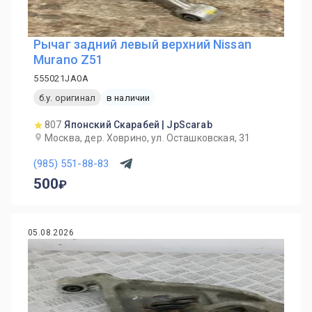
Рычаг задний левый верхний Nissan
Murano Z51
555021JA0A
б.у. оригинал
в наличии
807
Японский Скарабей | JpScarab
Москва, дер. Ховрино, ул. Осташковская, 31
(985) 551-88-83
500
05.08.2026