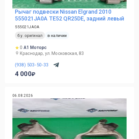
Рычаг подвески Nissan Elgrand 2010
555021JA0A TE52 QR25DE, задний левый
555021JA0A
б.у. оригинал
в наличии
0
А1 Моторс
Краснодар, ул. Московская, 83
(938) 503-50-33
4 000
06.08.2026