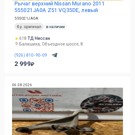
Рычаг верхний Nissan Murano 2011
555021JA0A Z51 VQ35DE, левый
555021JA0A
б.у. оригинал
в наличии
618
ТД Ниссан
Балашиха, Объездное шоссе, 8
(926) 810-90-09
2 999
06.08.2026