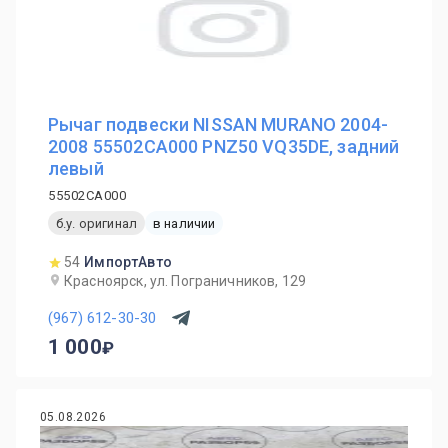
Рычаг подвески NISSAN MURANO 2004-
2008 55502CA000 PNZ50 VQ35DE, задний
левый
55502CA000
б.у. оригинал
в наличии
54
ИмпортАвто
Красноярск, ул. Пограничников, 129
(967) 612-30-30
1 000
05.08.2026