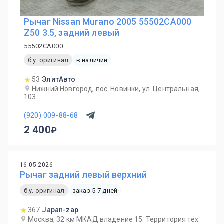
Рычаг Nissan Murano 2005 55502CA000
Z50 3.5, задний левый
55502CA000
б.у. оригинал
в наличии
53
ЭлитАвто
Нижний Новгород, пос. Новинки, ул. Центральная,
103
(920) 009-88-68
2 400
16.05.2026
Рычаг задний левый верхний
б.у. оригинал
заказ 5-7 дней
367
Japan-zap
Москва, 32 км МКАД владение 15. Территория тех.