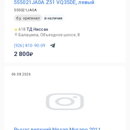
555021JA0A Z51 VQ35DE, левый
555021JA0A
б.у. оригинал
в наличии
618
ТД Ниссан
Балашиха, Объездное шоссе, 8
(926) 810-90-09
2 800
06.08.2026
Рычаг верхний Nissan Murano 2011