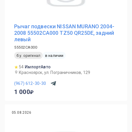
Рычаг подвески NISSAN MURANO 2004-
2008 55502CA000 TZ50 QR25DE, задний
левый
55502CA000
б.у. оригинал
в наличии
54
ИмпортАвто
Красноярск, ул. Пограничников, 129
(967) 612-30-30
1 000
05.08.2026