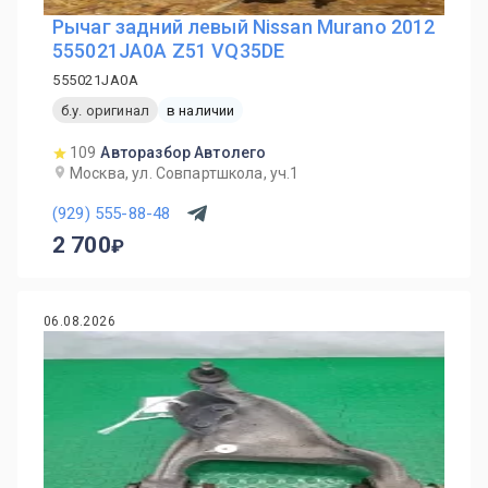
Рычаг задний левый Nissan Murano 2012
555021JA0A Z51 VQ35DE
555021JA0A
б.у. оригинал
в наличии
109
Авторазбор Автолего
Москва, ул. Совпартшкола, уч.1
(929) 555-88-48
2 700
06.08.2026