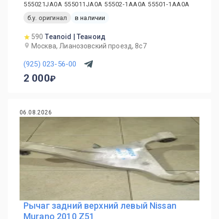
555021JA0A 555011JA0A 55502-1AA0A 55501-1AA0A
б.у. оригинал
в наличии
590
Teanoid | Теаноид
Москва, Лианозовский проезд, 8с7
(925) 023-56-00
2 000
06.08.2026
Рычаг задний верхний левый Nissan
Murano 2010 Z51