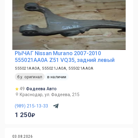
РЫЧАГ Nissan Murano 2007-2010
555021AA0A Z51 VQ35, задний левый
555021AA0A, 555021JA0A, 555021AA0A
б.у. оригинал
в наличии
49
Фадеева Авто
Краснодар, ул. Фадеева, 215
(989) 215-13-33
1 250
03.08.2026