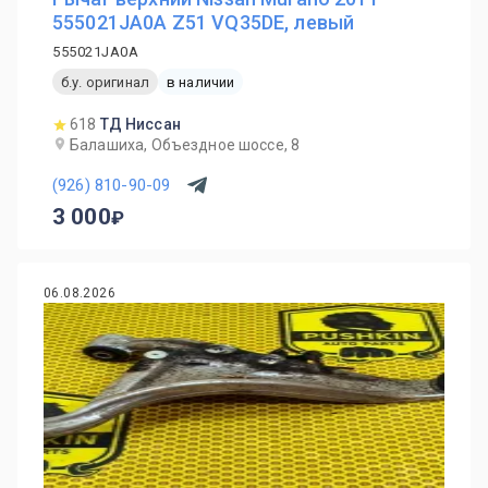
555021JA0A Z51 VQ35DE, левый
555021JA0A
б.у. оригинал
в наличии
618
ТД Ниссан
Балашиха, Объездное шоссе, 8
(926) 810-90-09
3 000
06.08.2026