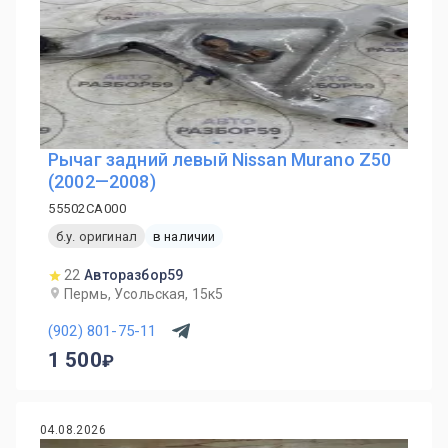
Рычаг задний левый Nissan Murano Z50
(2002—2008)
55502CA000
б.у. оригинал
в наличии
22
Авторазбор59
Пермь, Усольская, 15к5
(902) 801-75-11
1 500
04.08.2026