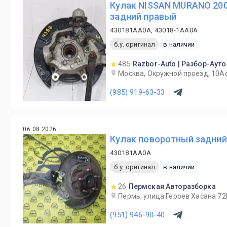
Кулак NISSAN MURANO 200
задний правый
430181AA0A, 43018-1AA0A
б.у. оригинал
в наличии
485
Razbor-Auto | Разбор-Ауто
Москва, Окружной проезд, 10А
(985) 919-63-33
06.08.2026
Кулак поворотный задний 
430181AA0A
б.у. оригинал
в наличии
26
Пермская Авторазборка
Пермь, улица Героев Хасана 72
(951) 946-90-40