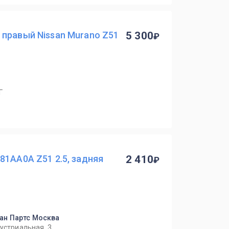
 правый Nissan Murano Z51
5 300
Г
81AA0A Z51 2.5, задняя
2 410
ан Партс Москва
дустриальная, 3