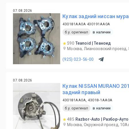
07.08.2026
Кулак задний ниссан мура
430181AA0A 430191AA0A
б.у. оригинал
в наличии
590
Teanoid | Теаноид
Москва, Лианозовский проезд, 
(925) 023-56-00
07.08.2026
Кулак NISSAN MURANO 201
задний правый
430181AA0A, 43018-1AA0A
б.у. оригинал
в наличии
485
Razbor-Auto | Разбор-Ауто
Москва, Окружной проезд, 10А