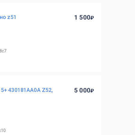
но z51
1 500
8с7
5+ 430181AA0A Z52,
5 000
с10