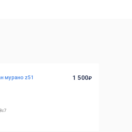
н мурано z51
1 500
8с7