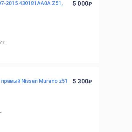
7-2015 430181AA0A Z51,
5 000
с10
правый Nissan Murano z51
5 300
Г