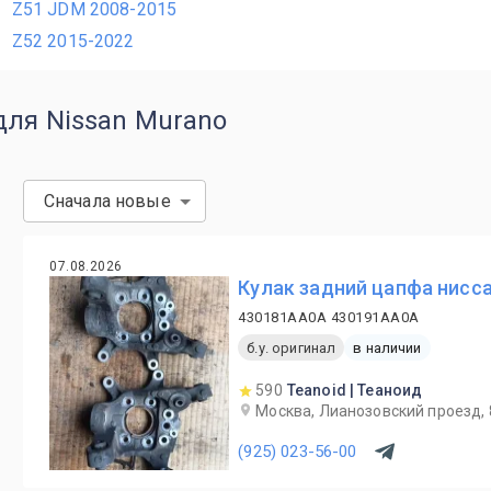
Z51 JDM 2008-2015
Z52 2015-2022
для Nissan Murano
Сначала новые
07.08.2026
Кулак задний цапфа нисса
430181AA0A 430191AA0A
б.у. оригинал
в наличии
590
Teanoid | Теаноид
Москва, Лианозовский проезд, 
(925) 023-56-00