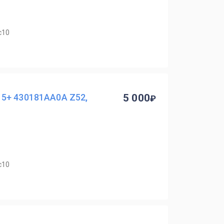
с10
5+ 430181AA0A Z52,
5 000
с10