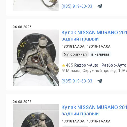
(985) 919-63-33
06.08.2026
Кулак NISSAN MURANO 201
задний правый
430181AA0A, 43018-1AA0A
б.у. оригинал
в наличии
485
Razbor-Auto | Разбор-Ауто
Москва, Окружной проезд, 10А
(985) 919-63-33
06.08.2026
Кулак NISSAN MURANO 201
задний правый
430181AA0A, 43018-1AA0A