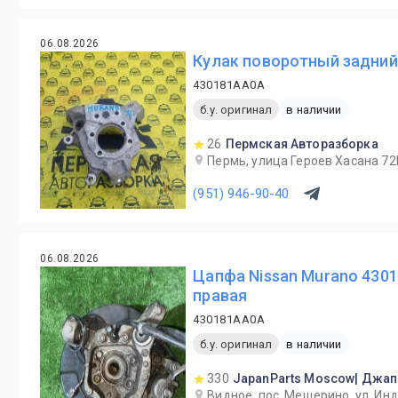
06.08.2026
Кулак поворотный задний
430181AA0A
б.у. оригинал
в наличии
26
Пермская Авторазборка
Пермь, улица Героев Хасана 72
(951) 946-90-40
06.08.2026
Цапфа Nissan Murano 4301
правая
430181AA0A
б.у. оригинал
в наличии
330
JapanParts Moscow| Джап
Видное, пос. Мещерино, ул. Ин