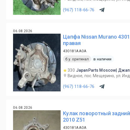
(967) 118-66-76
06.08.2026
Цапфа Nissan Murano 4301
правая
430181AA0A
б.у. оригинал
в наличии
330
JapanParts Moscow| Джап
Видное, пос. Мещерино, ул. Ин
(967) 118-66-76
06.08.2026
Кулак поворотный задний
2010 Z51
430181AA0A