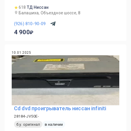
618
ТД Ниссан
Балашиха, Объездное шоссе, 8
(926) 810-90-09
4 900
10.01.2025
Cd dvd проигрыватель ниссан infiniti
28184-JV50E-
б.у. оригинал
в наличии