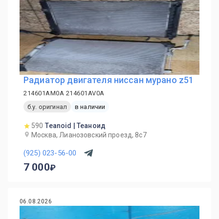
Радиатор двигателя ниссан мурано z51
214601AM0A 214601AV0A
б.у. оригинал
в наличии
590
Teanoid | Теаноид
Москва, Лианозовский проезд, 8с7
(925) 023-56-00
7 000
06.08.2026