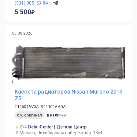
(931) 005-53-84
5 500
06.08.2026
Кассета радиаторов Nissan Murano 2013
Z51
214601AV0A, 921101AA0A
б.у. оригинал
в наличии
274
DetaliCenter | Детали Центр
Москва, Лихоборская набережная, 13с4