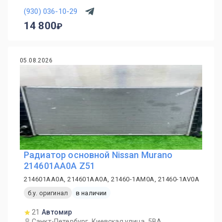
(930) 036-10-29
14 800
05.08.2026
Радиатор основной Nissan Murano
214601AA0A Z51
214601AA0A, 214601AA0A, 21460-1AM0A, 21460-1AV0A
б.у. оригинал
в наличии
21
Автомир
Санкт-Петербург, Киевская улица, 5ВА