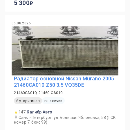
5 300
06.08.2026
Радиатор основной Nissan Murano 2005
21460CA010 Z50 3.5 VQ35DE
21460CA010, 21460-CA010
б.у. оригинал
в наличии
147
Калибр Авто
Санкт-Петербург, ул. Большая Яблоновка, 58 (ГСК
номер 7, бокс 99)