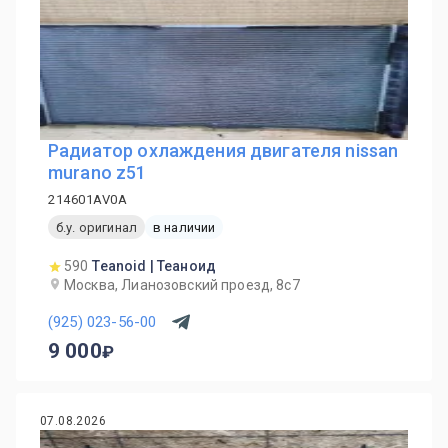
Радиатор охлаждения двигателя nissan
murano z51
214601AV0A
б.у. оригинал
в наличии
590
Teanoid | Теаноид
Москва, Лианозовский проезд, 8с7
(925) 023-56-00
9 000
07.08.2026