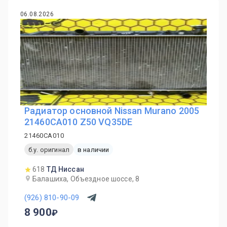
06.08.2026
Радиатор основной Nissan Murano 2005
21460CA010 Z50 VQ35DE
21460CA010
б.у. оригинал
в наличии
618
ТД Ниссан
Балашиха, Объездное шоссе, 8
(926) 810-90-09
8 900