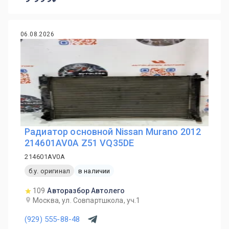
06.08.2026
Радиатор основной Nissan Murano 2012
214601AV0A Z51 VQ35DE
214601AV0A
б.у. оригинал
в наличии
109
Авторазбор Автолего
Москва, ул. Совпартшкола, уч.1
(929) 555-88-48