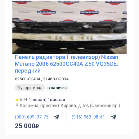
Панель радиатора ( телевизор) Nissan
Murano 2008 62500CC40A Z50 VQ35DE,
передний
62500-CC40A, 21460-CC00A
б.у. оригинал
в наличии
594
1nissan| 1ниссан
Коломна, проспект Кирова, д. 58, (Озерский пр.)
(909) 699-07-75
(916) 969-98-61
25 000