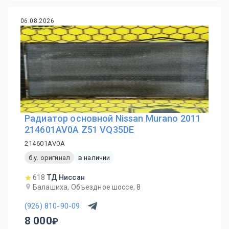
06.08.2026
Радиатор основной Nissan Murano 2011
214601AV0A Z51 VQ35DE
214601AV0A
б.у. оригинал
в наличии
618
ТД Ниссан
Балашиха, Объездное шоссе, 8
(926) 810-90-09
8 000