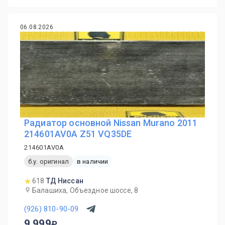
06.08.2026
Радиатор основной Nissan Murano 2011
214601AV0A Z51 VQ35DE
214601AV0A
б.у. оригинал
в наличии
618
ТД Ниссан
Балашиха, Объездное шоссе, 8
(926) 810-90-09
9 999