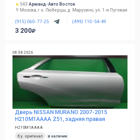
543
Арманд-Авто Восток
Москва, г.о. Люберцы, д. Марусино, ул. 1-я Луговая
(915) 060-77-25
(499) 110-54-49
3 200
08.08.2026
Дверь NISSAN MURANO 2007-2015
H210M1AAAA Z51, задняя правая
H210M1AAAA
б.у. оригинал
в наличии