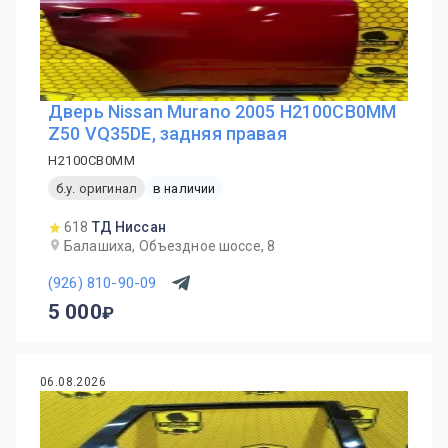
Дверь Nissan Murano 2005 H2100CB0MM
Z50 VQ35DE, задняя правая
H2100CB0MM
б.у. оригинал
в наличии
618
ТД Ниссан
Балашиха, Объездное шоссе, 8
(926) 810-90-09
5 000
06.08.2026