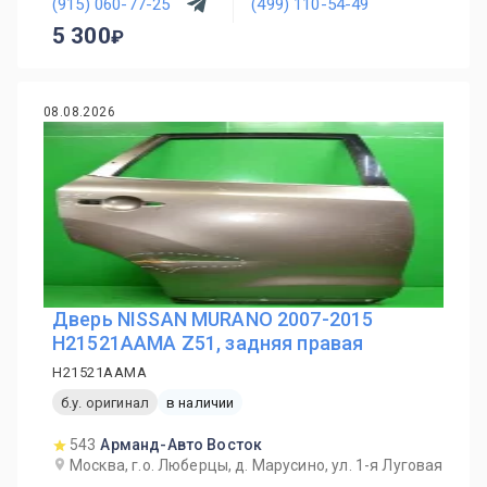
(915) 060-77-25
(499) 110-54-49
5 300
08.08.2026
Дверь NISSAN MURANO 2007-2015
H21521AAMA Z51, задняя правая
H21521AAMA
б.у. оригинал
в наличии
543
Арманд-Авто Восток
Москва, г.о. Люберцы, д. Марусино, ул. 1-я Луговая