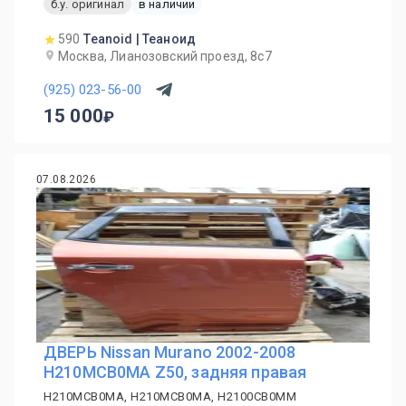
б.у. оригинал
в наличии
590
Teanoid | Теаноид
Москва, Лианозовский проезд, 8с7
(925) 023-56-00
15 000
07.08.2026
ДВЕРЬ Nissan Murano 2002-2008
H210MCB0MA Z50, задняя правая
H210MCB0MA, H210MCB0MA, H2100CB0MM