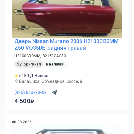
Дверь Nissan Murano 2006 H2100CB0MM
Z50 VQ35DE, задняя правая
H2100CB0MM, 82152CA030
б.у. оригинал
в наличии
618
ТД Ниссан
Балашиха, Объездное шоссе, 8
(926) 810-90-09
4 500
06.08.2026