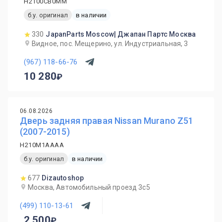
H2100CB0MM
б.у. оригинал
в наличии
330
JapanParts Moscow| Джапан Партс Москва
Видное, пос. Мещерино, ул. Индустриальная, 3
(967) 118-66-76
10 280
06.08.2026
Дверь задняя правая Nissan Murano Z51
(2007-2015)
H210M1AAAA
б.у. оригинал
в наличии
677
Dizautoshop
Москва, Автомобильный проезд 3с5
(499) 110-13-61
2 500