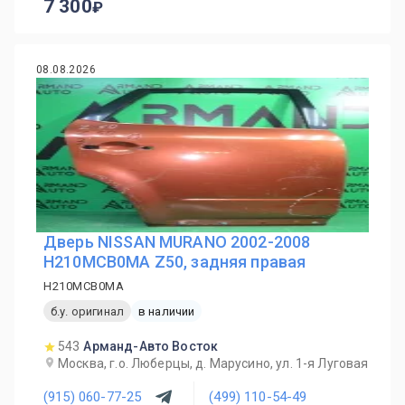
7 300
08.08.2026
Дверь NISSAN MURANO 2002-2008
H210MCB0MA Z50, задняя правая
H210MCB0MA
б.у. оригинал
в наличии
543
Арманд-Авто Восток
Москва, г.о. Люберцы, д. Марусино, ул. 1-я Луговая
(915) 060-77-25
(499) 110-54-49