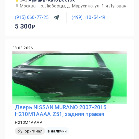
543
Арманд-Авто Восток
Москва, г.о. Люберцы, д. Марусино, ул. 1-я Луговая
(915) 060-77-25
(499) 110-54-49
5 300
08.08.2026
Дверь NISSAN MURANO 2007-2015
H210M1AAAA Z51, задняя правая
H210M1AAAA
б.у. оригинал
в наличии