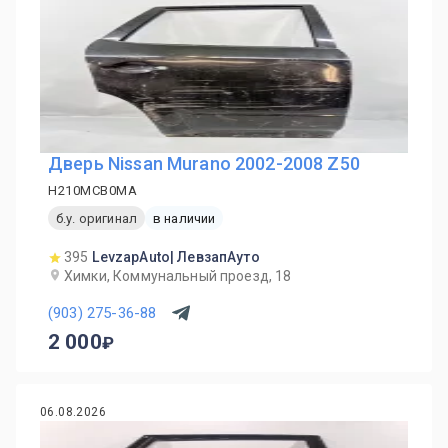
Дверь Nissan Murano 2002-2008 Z50
H210MCB0MA
б.у. оригинал
в наличии
395
LevzapAuto| ЛевзапАуто
Химки, Коммунальный проезд, 18
(903) 275-36-88
2 000
06.08.2026