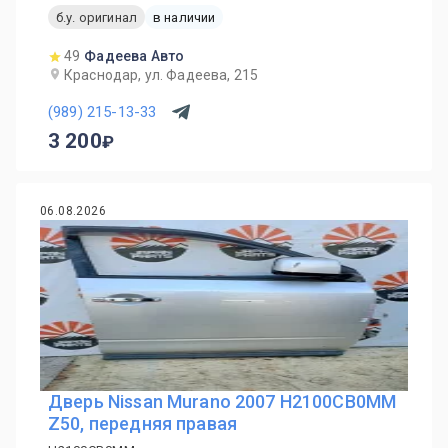
б.у. оригинал
в наличии
49
Фадеева Авто
Краснодар, ул. Фадеева, 215
(989) 215-13-33
3 200
06.08.2026
Дверь Nissan Murano 2007 H2100CB0MM
Z50, передняя правая