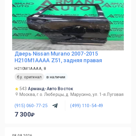
Дверь Nissan Murano 2007-2015
H210M1AAAA Z51, задняя правая
H210M1AAAA, 8
б.у. оригинал
в наличии
543
Арманд-Авто Восток
Москва, г.о. Люберцы, д. Марусино, ул. 1-я Луговая
(915) 060-77-25
(499) 110-54-49
7 300
08.08.2026