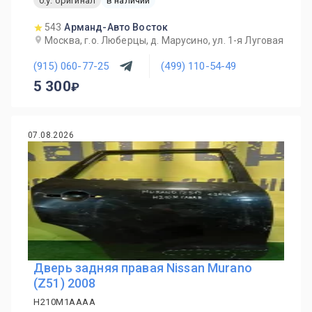
б.у. оригинал
в наличии
543
Арманд-Авто Восток
Москва, г.о. Люберцы, д. Марусино, ул. 1-я Луговая
(915) 060-77-25
(499) 110-54-49
5 300
07.08.2026
Дверь задняя правая Nissan Murano
(Z51) 2008
H210M1AAAA