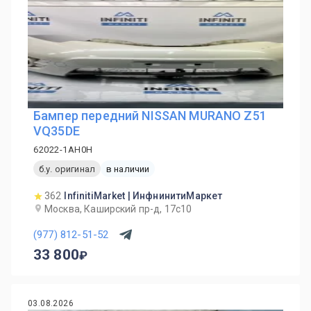
Бампер передний NISSAN MURANO Z51
VQ35DE
62022-1AH0H
б.у. оригинал
в наличии
362
InfinitiMarket | ИнфнинитиМаркет
Москва, Каширский пр-д, 17с10
(977) 812-51-52
33 800
03.08.2026