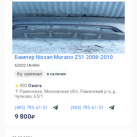
Бампер Nissan Murano Z51 2008-2010
620221AH0H
б.у. оригинал
в наличии
900
Омега
Раменское, Московская обл., Раменский р-н, д.
Чулково, 63/1
(495) 795-61-51
(903) 795-61-51
9 800