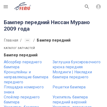
R
Бампер передний Ниссан Мурано
2009 года
Главная
/
/
Бампер передний
КАТАЛОГ ЗАПЧАСТЕЙ
Бампер передний
Абсорбер переднего
Заглушка буксировочного
бампера
крюка передняя
Кронштейны и
Молдинги | Накладки
направляющие бампера
бампера переднего
переднего
Площадка номерного
Решетки бампера
знака
Спойлер переднего
Усилитель бампера
бампера
передний верхний