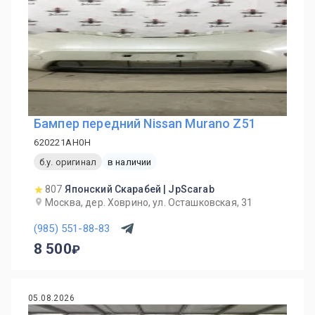
Бампер передний Nissan Murano Z51
620221AH0H
б.у. оригинал
в наличии
807
Японский Скарабей | JpScarab
Москва, дер. Ховрино, ул. Осташковская, 31
(985) 551-88-83
8 500
05.08.2026