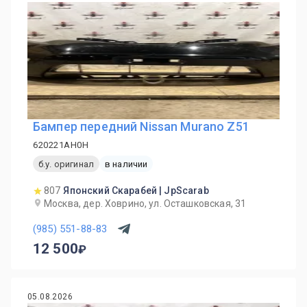
Бампер передний Nissan Murano Z51
620221AH0H
б.у. оригинал
в наличии
807
Японский Скарабей | JpScarab
Москва, дер. Ховрино, ул. Осташковская, 31
(985) 551-88-83
12 500
05.08.2026