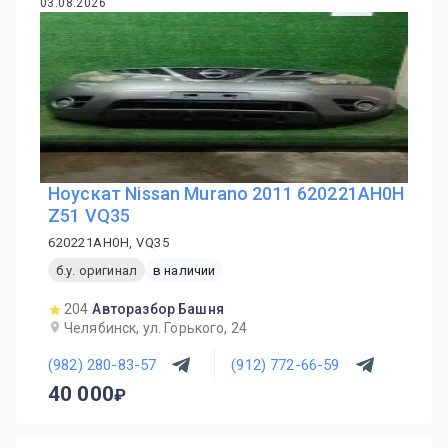
03.08.2026
Ноускат Nissan Murano 2011 620221AH0H
Z51 VQ35
620221AH0H, VQ35
б.у. оригинал
в наличии
204
Авторазбор Башня
Челябинск, ул. Горького, 24
(982) 280-83-57
(912) 772-66-59
40 000