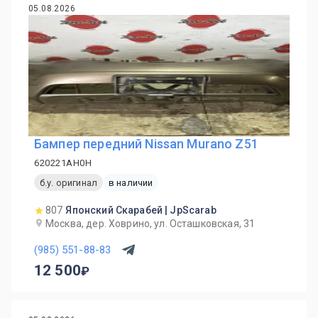
05.08.2026
Бампер передний Nissan Murano Z51
620221AH0H
б.у. оригинал
в наличии
807
Японский Скарабей | JpScarab
Москва, дер. Ховрино, ул. Осташковская, 31
(985) 551-88-83
12 500