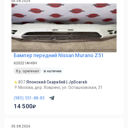
05.08.2026
Бампер передний Nissan Murano Z51
620221AH0H
б.у. оригинал
в наличии
807
Японский Скарабей | JpScarab
Москва, дер. Ховрино, ул. Осташковская, 31
(985) 551-88-83
14 500
05.08.2026