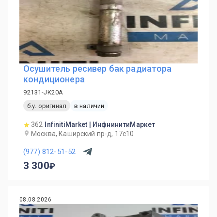
Осушитель ресивер бак радиатора
кондиционера
92131-JK20A
б.у. оригинал
в наличии
362
InfinitiMarket | ИнфнинитиМаркет
Москва, Каширский пр-д, 17с10
(977) 812-51-52
3 300
08.08.2026