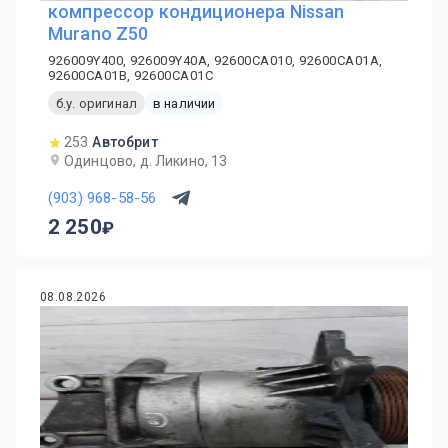
компрессор кондиционера Nissan
Murano Z50
926009Y400, 926009Y40A, 92600CA010, 92600CA01A,
92600CA01B, 92600CA01C
б.у. оригинал
в наличии
253
Автобрит
Одинцово, д. Ликино, 13
(903) 968-58-56
2 250
08.08.2026