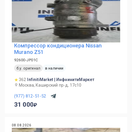
Компрессор кондиционера Nissan
Murano Z51
92600-JP01C
б.у. оригинал
в наличии
362
InfinitiMarket | ИнфнинитиМаркет
Москва, Каширский пр-д, 17с10
(977) 812-51-52
31 000
08.08.2026