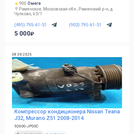
900
Омега
Раменское, Московская обл., Раменский р-н, д.
Чулково, 63/1
(495) 795-61-51
(903) 795-61-51
5 000
08.08.2026
Компрессор кондиционера Nissan Teana
J32, Murano Z51 2008-2014
92600-JP00C