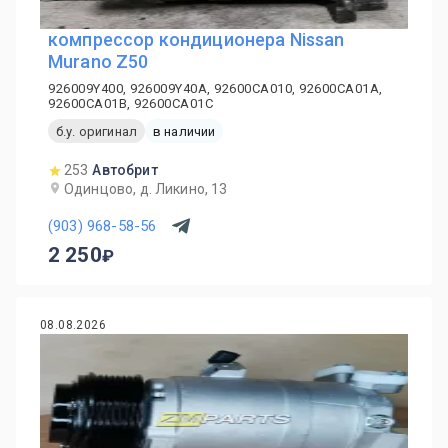
компрессор кондиционера Nissan
Murano Z50
926009Y400, 926009Y40A, 92600CA010, 92600CA01A,
92600CA01B, 92600CA01C
б.у. оригинал
в наличии
253
Автобрит
Одинцово, д. Ликино, 13
(903) 968-58-56
2 250
08.08.2026