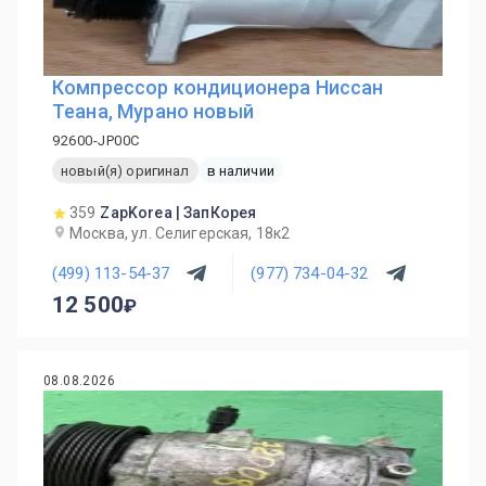
Компрессор кондиционера Ниссан
Теана, Мурано новый
92600-JP00C
новый(я) оригинал
в наличии
359
ZapKorea | ЗапКорея
Москва, ул. Селигерская, 18к2
(499) 113-54-37
(977) 734-04-32
12 500
08.08.2026