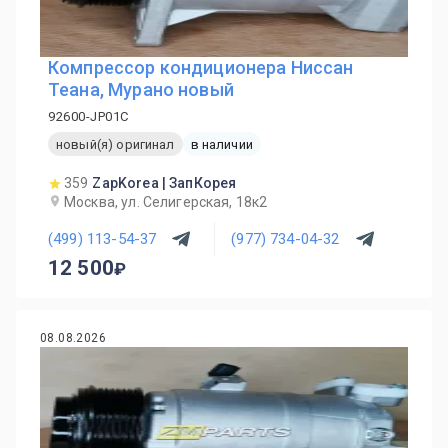
Компрессор кондиционера Ниссан
Теана, Мурано новый
92600-JP01C
новый(я) оригинал
в наличии
359
ZapKorea | ЗапКорея
Москва, ул. Селигерская, 18к2
(499) 113-54-37
(977) 734-04-32
12 500
08.08.2026