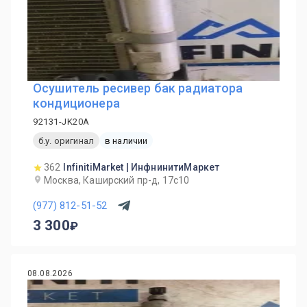
Осушитель ресивер бак радиатора
кондиционера
92131-JK20A
б.у. оригинал
в наличии
362
InfinitiMarket | ИнфнинитиМаркет
Москва, Каширский пр-д, 17с10
(977) 812-51-52
3 300
08.08.2026