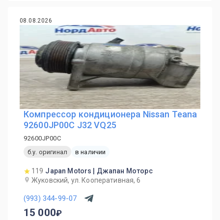
08.08.2026
Компрессор кондиционера Nissan Teana
92600JP00C J32 VQ25
92600JP00C
б.у. оригинал
в наличии
119
Japan Motors | Джапан Моторс
Жуковский, ул. Кооперативная, 6
(993) 344-99-07
15 000