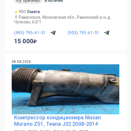
б.у. оригинал
в наличии
900
Омега
Раменское, Московская обл., Раменский р-н, д.
Чулково, 63/1
(495) 795-61-51
(903) 795-61-51
15 000
08.08.2026
Компрессор кондиционера Nissan
Murano Z51, Teana J32 2008-2014