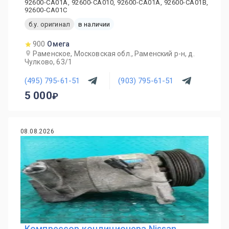
92600-CA01A, 92600-CA010, 92600-CA01A, 92600-CA01B,
92600-CA01C
б.у. оригинал
в наличии
900
Омега
Раменское, Московская обл., Раменский р-н, д.
Чулково, 63/1
(495) 795-61-51
(903) 795-61-51
5 000
08.08.2026
Компрессор кондиционера Nissan