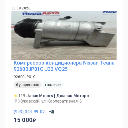
08.08.2026
Компрессор кондиционера Nissan Teana
92600JP01C J32 VQ25
92600JP01C
б.у. оригинал
в наличии
119
Japan Motors | Джапан Моторс
Жуковский, ул. Кооперативная, 6
(993) 344-99-07
15 000