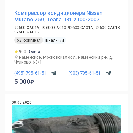
Компрессор кондиционера Nissan
Murano Z50, Teana J31 2000-2007
92600-CA01A, 92600-CA010, 92600-CA01A, 92600-CA01B,
92600-CA01C
б.у. оригинал
в наличии
900
Омега
Раменское, Московская обл., Раменский р-н, д.
Чулково, 63/1
(495) 795-61-51
(903) 795-61-51
5 000
08.08.2026