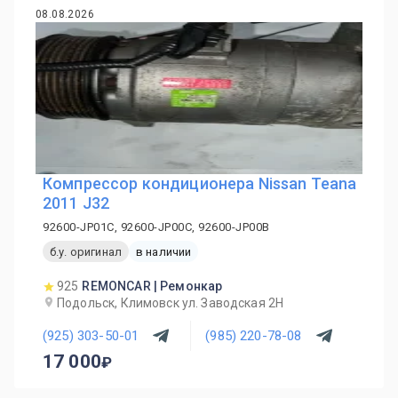
08.08.2026
Компрессор кондиционера Nissan Teana
2011 J32
92600-JP01C, 92600-JP00C, 92600-JP00B
б.у. оригинал
в наличии
925
REMONCAR | Ремонкар
Подольск, Климовск ул. Заводская 2Н
(925) 303-50-01
(985) 220-78-08
17 000