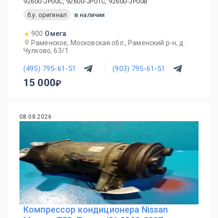
92600-JP00C, 92600-JP01C, 92600-JP00B
б.у. оригинал
в наличии
900
Омега
Раменское, Московская обл., Раменский р-н, д.
Чулково, 63/1
(495) 795-61-51
(903) 795-61-51
15 000
08.08.2026
Компрессор кондиционера Nissan