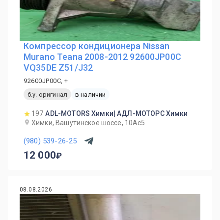
Компрессор кондиционера Nissan
Murano Teana 2008-2012 92600JP00C
VQ35DE Z51/J32
92600JP00C, +
б.у. оригинал
в наличии
197
ADL-MOTORS Химки| АДЛ-МОТОРС Химки
Химки, Вашутинское шоссе, 10Ас5
(980) 539-26-25
12 000
08.08.2026