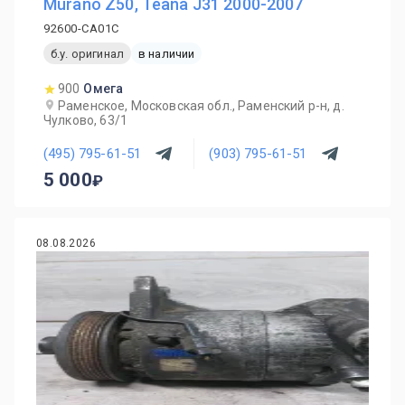
Murano Z50, Teana J31 2000-2007
92600-CA01C
б.у. оригинал
в наличии
900
Омега
Раменское, Московская обл., Раменский р-н, д.
Чулково, 63/1
(495) 795-61-51
(903) 795-61-51
5 000
08.08.2026