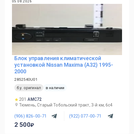
05.08.2026
Блок управления климатической
установкой Nissan Maxima (A32) 1995-
2000
2852540U01
б.у. оригинал
в наличии
201
AMC72
Тюмень, Старый Тобольский тракт, 3-й км, 6с4
(906) 826-00-71
(922) 077-00-71
2 500