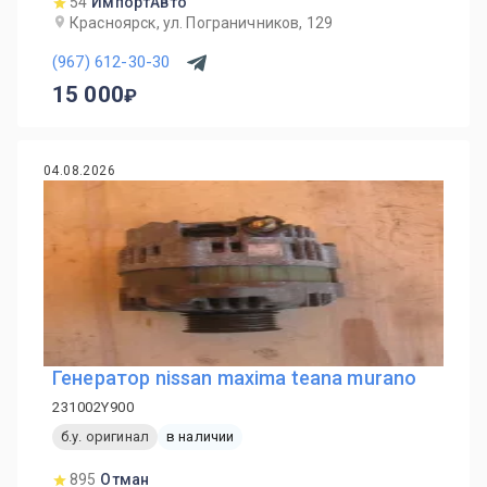
54
ИмпортАвто
Красноярск, ул. Пограничников, 129
(967) 612-30-30
15 000
04.08.2026
Генератор nissan maxima teana murano
231002Y900
б.у. оригинал
в наличии
895
Отман