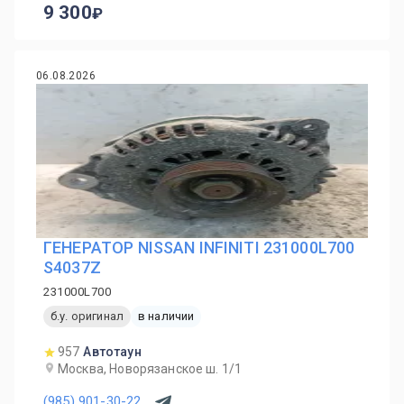
9 300
06.08.2026
ГЕНЕРАТОР NISSAN INFINITI 231000L700
S4037Z
231000L700
б.у. оригинал
в наличии
957
Автотаун
Москва, Новорязанское ш. 1/1
(985) 901-30-22