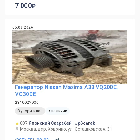
7 000
05.08.2026
Генератор Nissan Maxima A33 VQ20DE,
VQ30DE
231002Y900
б.у. оригинал
в наличии
807
Японский Скарабей | JpScarab
Москва, дер. Ховрино, ул. Осташковская, 31