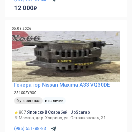
12 000
05.08.2026
Генератор Nissan Maxima A33 VQ30DE
231002Y900
б.у. оригинал
в наличии
807
Японский Скарабей | JpScarab
Москва, дер. Ховрино, ул. Осташковская, 31
(985) 551-88-83