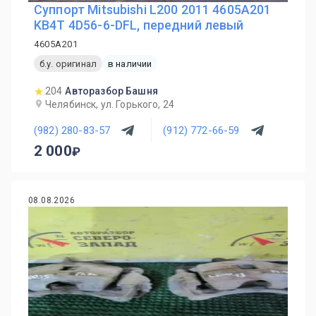
Суппорт Mitsubishi L200 2011 4605A201
KB4T 4D56-6-DFL, передний левый
4605A201
б.у. оригинал
в наличии
204
Авторазбор Башня
Челябинск, ул. Горького, 24
(982) 280-83-57
(912) 772-66-59
2 000
08.08.2026