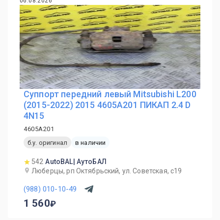
06.08.2026
Суппорт передний левый Mitsubishi L200
(2015-2022) 2015 4605A201 ПИКАП 2.4 D
4N15
4605A201
б.у. оригинал
в наличии
542
AutoBAL| АутоБАЛ
Люберцы, рп Октябрьский, ул. Советская, с19
(988) 010-10-49
1 560