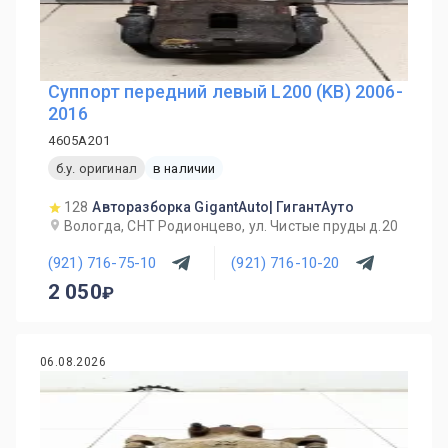
Суппорт передний левый L200 (KB) 2006-
2016
4605A201
б.у. оригинал
в наличии
128
Авторазборка GigantAuto| ГигантАуто
Вологда, СНТ Родионцево, ул. Чистые пруды д.20
(921) 716-75-10
(921) 716-10-20
2 050
06.08.2026