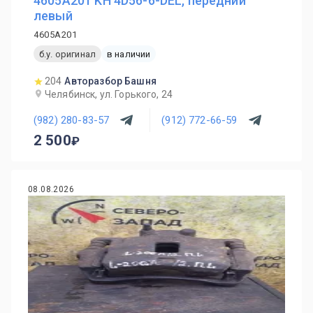
4605A201 KH 4D56-6-DEL, передний
левый
4605A201
б.у. оригинал
в наличии
204
Авторазбор Башня
Челябинск, ул. Горького, 24
(982) 280-83-57
(912) 772-66-59
2 500
08.08.2026