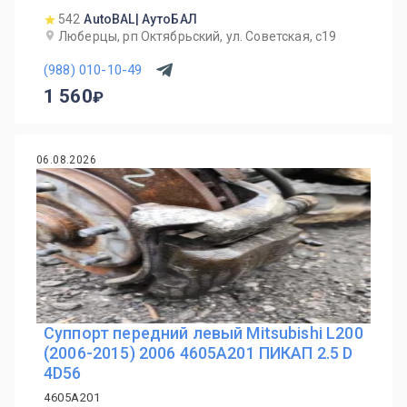
542
AutoBAL| АутоБАЛ
Люберцы, рп Октябрьский, ул. Советская, с19
(988) 010-10-49
1 560
06.08.2026
Суппорт передний левый Mitsubishi L200
(2006-2015) 2006 4605A201 ПИКАП 2.5 D
4D56
4605A201