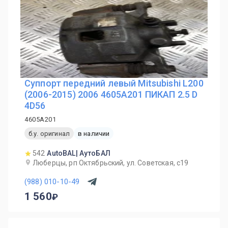
Суппорт передний левый Mitsubishi L200
(2006-2015) 2006 4605A201 ПИКАП 2.5 D
4D56
4605A201
б.у. оригинал
в наличии
542
AutoBAL| АутоБАЛ
Люберцы, рп Октябрьский, ул. Советская, с19
(988) 010-10-49
1 560