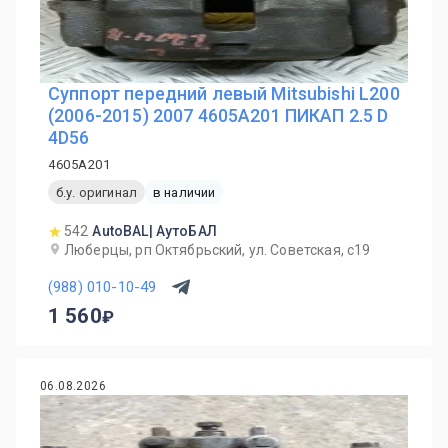
Суппорт передний левый Mitsubishi L200
(2006-2015) 2007 4605A201 ПИКАП 2.5 D
4D56
4605A201
б.у. оригинал
в наличии
542
AutoBAL| АутоБАЛ
Люберцы, рп Октябрьский, ул. Советская, с19
(988) 010-10-49
1 560
06.08.2026