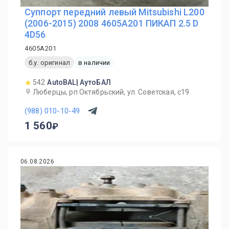
Суппорт передний левый Mitsubishi L200
(2006-2015) 2008 4605A201 ПИКАП 2.5 D
4D56
4605A201
б.у. оригинал
в наличии
542
AutoBAL| АутоБАЛ
Люберцы, рп Октябрьский, ул. Советская, с19
(988) 010-10-49
1 560
06.08.2026