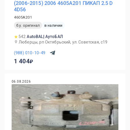
(2006-2015) 2006 4605A201 ПИКАП 2.5 D
4D56
4605A201
б.у. оригинал
в наличии
542
AutoBAL| АутоБАЛ
Люберцы, рп Октябрьский, ул. Советская, с19
(988) 010-10-49
1 404
06.08.2026