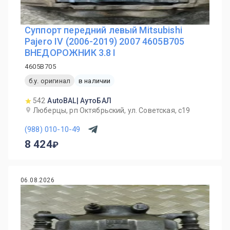
Суппорт передний левый Mitsubishi
Pajero IV (2006-2019) 2007 4605B705
ВНЕДОРОЖНИК 3.8 I
4605B705
б.у. оригинал
в наличии
542
AutoBAL| АутоБАЛ
Люберцы, рп Октябрьский, ул. Советская, с19
(988) 010-10-49
8 424
06.08.2026