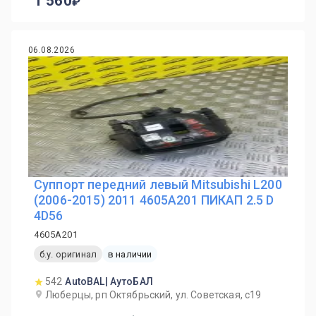
1 560
06.08.2026
Суппорт передний левый Mitsubishi L200
(2006-2015) 2011 4605A201 ПИКАП 2.5 D
4D56
4605A201
б.у. оригинал
в наличии
542
AutoBAL| АутоБАЛ
Люберцы, рп Октябрьский, ул. Советская, с19