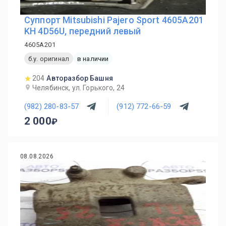
Суппорт Mitsubishi Pajero Sport 4605A201
KH 4D56U, передний левый
4605A201
б.у. оригинал
в наличии
204
Авторазбор Башня
Челябинск, ул. Горького, 24
(982) 280-83-57
(912) 772-66-59
2 000
08.08.2026