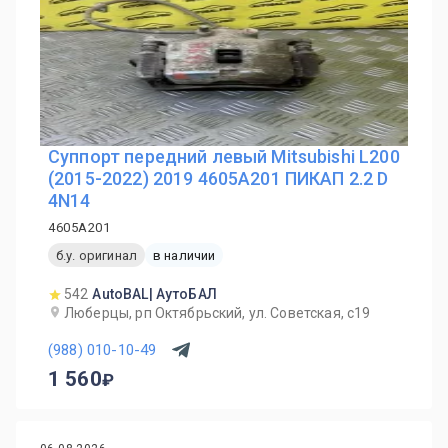
Суппорт передний левый Mitsubishi L200
(2015-2022) 2019 4605A201 ПИКАП 2.2 D
4N14
4605A201
б.у. оригинал
в наличии
542
AutoBAL| АутоБАЛ
Люберцы, рп Октябрьский, ул. Советская, с19
(988) 010-10-49
1 560