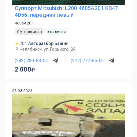
Суппорт Mitsubishi L200 4605A201 KB4T
4D56, передний левый
4605A201
б.у. оригинал
в наличии
204
Авторазбор Башня
Челябинск, ул. Горького, 24
(982) 280-83-57
(912) 772-66-59
2 000
08.08.2026