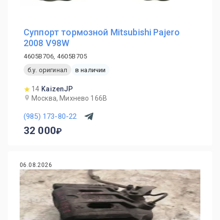
Суппорт тормозной Mitsubishi Pajero
2008 V98W
4605B706, 4605B705
б.у. оригинал
в наличии
14
KaizenJP
Москва, Михнево 166В
(985) 173-80-22
32 000
06.08.2026