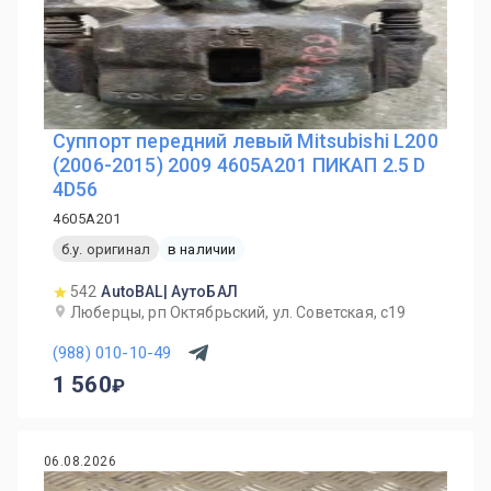
Суппорт передний левый Mitsubishi L200
(2006-2015) 2009 4605A201 ПИКАП 2.5 D
4D56
4605A201
б.у. оригинал
в наличии
542
AutoBAL| АутоБАЛ
Люберцы, рп Октябрьский, ул. Советская, с19
(988) 010-10-49
1 560
06.08.2026