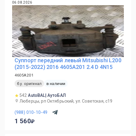
06.08.2026
Суппорт передний левый Mitsubishi L200
(2015-2022) 2016 4605A201 2.4 D 4N15
4605A201
б.у. оригинал
в наличии
542
AutoBAL| АутоБАЛ
Люберцы, рп Октябрьский, ул. Советская, с19
(988) 010-10-49
1 560