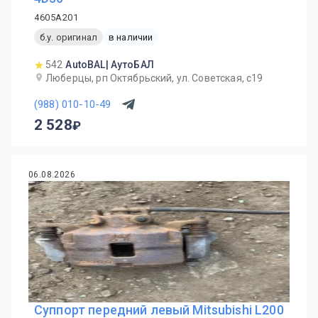
4605A201
б.у. оригинал
в наличии
542
AutoBAL| АутоБАЛ
Люберцы, рп Октябрьский, ул. Советская, с19
(988) 010-10-49
2 528
06.08.2026
Суппорт передний левый Mitsubishi L200