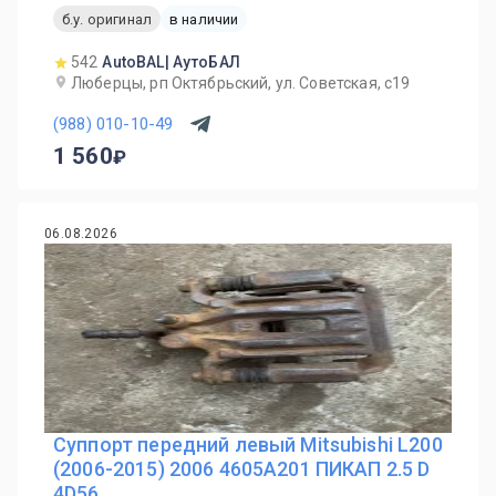
б.у. оригинал
в наличии
542
AutoBAL| АутоБАЛ
Люберцы, рп Октябрьский, ул. Советская, с19
(988) 010-10-49
1 560
06.08.2026
Суппорт передний левый Mitsubishi L200
(2006-2015) 2006 4605A201 ПИКАП 2.5 D
4D56