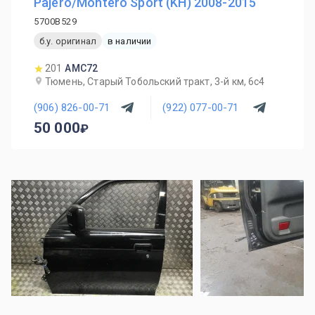
Pajero/Montero Sport (KH) 2008-2015
5700B529
б.у. оригинал
в наличии
201
AMC72
Тюмень, Старый Тобольский тракт, 3-й км, 6с4
(906) 826-00-71
(922) 077-00-71
50 000