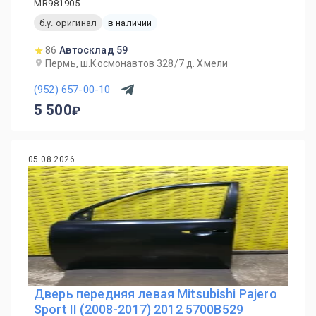
MR981905
б.у. оригинал
в наличии
86
Автосклад 59
Пермь, ш.Космонавтов 328/7 д. Хмели
(952) 657-00-10
5 500
05.08.2026
Дверь передняя левая Mitsubishi Pajero
Sport II (2008-2017) 2012 5700B529