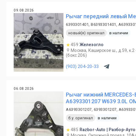
09.08.2026
Рычаг передний левый Me
6393301401, B6393301401, A639330
новый(я) оригинал
в наличии
459
Железогло
Москва, Каширское ш., д.59, к.2
(бокс 206)
(903) 204-20-33
06.08.2026
Рычаг нижний MERCEDES-
A6393301207 W639 3.0L O
A6393301207, 6393301207, A639330
б.у. оригинал
в наличии
485
Razbor-Auto | Разбор-Ауто
Москва, Окружной проезд, 10А