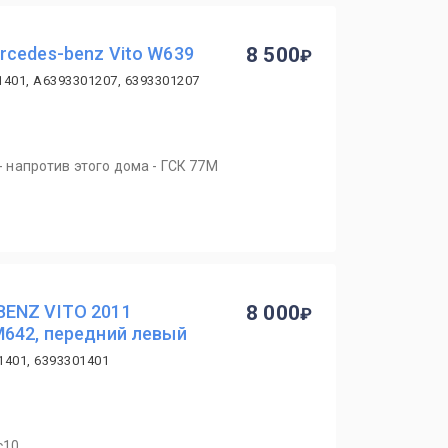
rcedes-benz Vito W639
8 500
1401, A6393301207, 6393301207
 - напротив этого дома - ГСК 77М
BENZ VITO 2011
8 000
M642, передний левый
1401, 6393301401
с10