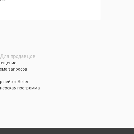
Для продавцов
мещение
ема запросов
рфейс reSeller
нерская программа