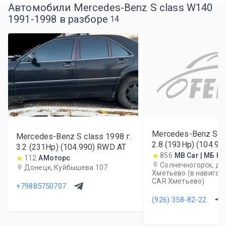
Автомобили Mercedes-Benz S class W140
1991-1998 в разборе
14
Mercedes-Benz S c
Mercedes-Benz S class
1998
г.
2.8 (193Hp) (104.9
3.2 (231Hp) (104.990) RWD AT
856
MB Car | МБ Ка
112
АМоторс
Солнечногорск, де
Донецк, Куйбышева 107
Хметьево (в навигат
CAR Хметьево)
+79885750707
(926) 358-82-22