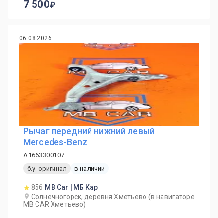
7 500
06.08.2026
Рычаг передний нижний левый
Mercedes-Benz
A1663300107
б.у. оригинал
в наличии
856
MB Car | МБ Кар
Солнечногорск, деревня Хметьево (в навигаторе
MB CAR Хметьево)