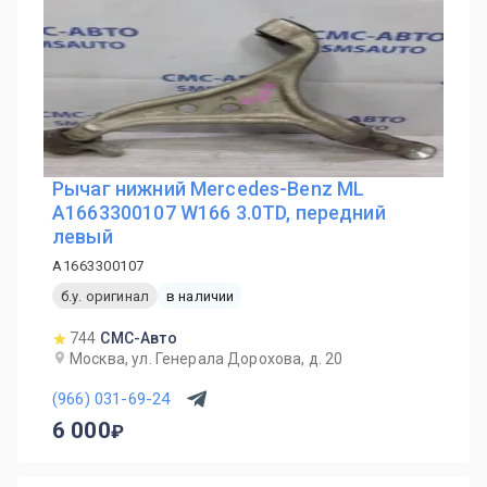
Рычаг нижний Mercedes-Benz ML
A1663300107 W166 3.0TD, передний
левый
A1663300107
б.у. оригинал
в наличии
744
СМС-Авто
Москва, ул. Генерала Дорохова, д. 20
(966) 031-69-24
6 000