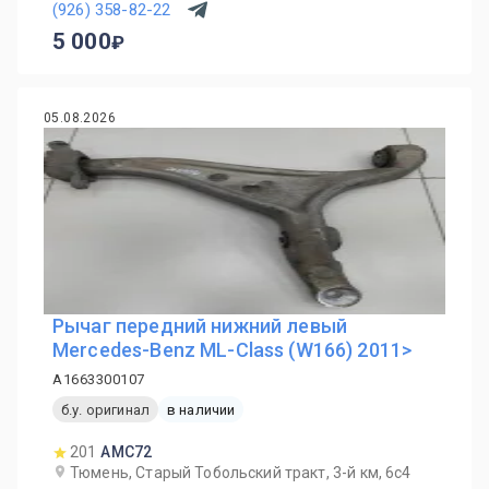
(926) 358-82-22
5 000
05.08.2026
Рычаг передний нижний левый
Mercedes-Benz ML-Class (W166) 2011>
A1663300107
б.у. оригинал
в наличии
201
AMC72
Тюмень, Старый Тобольский тракт, 3-й км, 6с4