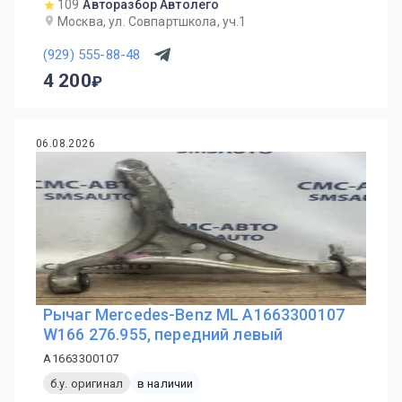
109
Авторазбор Автолего
Москва, ул. Совпартшкола, уч.1
(929) 555-88-48
4 200
06.08.2026
Рычаг Mercedes-Benz ML A1663300107
W166 276.955, передний левый
A1663300107
б.у. оригинал
в наличии