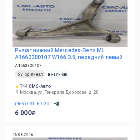
Рычаг нижний Mercedes-Benz ML
A1663300107 W166 3.5, передний левый
A1663300107
б.у. оригинал
в наличии
744
СМС-Авто
Москва, ул. Генерала Дорохова, д. 20
(966) 031-69-24
6 000
06.08.2026