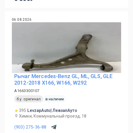
06.08.2026
Рычаг Mercedes-Benz GL, ML, GLS, GLE
2012-2018 X166, W166, W292
A1663300107
б.у. оригинал
в наличии
395
LevzapAuto| ЛевзапАуто
Химки, Коммунальный проезд, 18
(903) 275-36-88