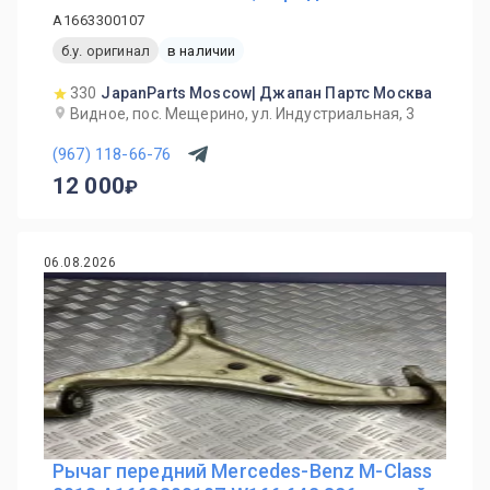
A1663300107
б.у. оригинал
в наличии
330
JapanParts Moscow| Джапан Партс Москва
Видное, пос. Мещерино, ул. Индустриальная, 3
(967) 118-66-76
12 000
06.08.2026
Рычаг передний Mercedes-Benz M-Class