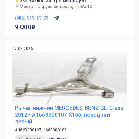
485
Razbor-Auto | Разбор-Ауто
Москва, Окружной проезд, 10Ас10
(985) 919-63-33
9 000
07.08.2026
Рычаг нижний MERCEDES-BENZ GL-Class
2012+ A1663300107 X166, передний
левый
A1663300107, 1663300107
б.у. оригинал
в наличии