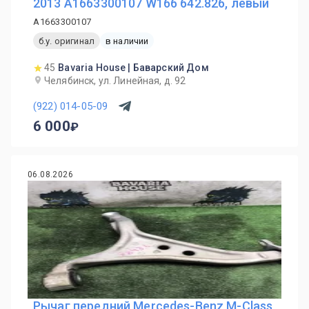
2013 A1663300107 W166 642.826, левый
A1663300107
б.у. оригинал
в наличии
45
Bavaria House | Баварский Дом
Челябинск, ул. Линейная, д. 92
(922) 014-05-09
6 000
06.08.2026
Рычаг передний Mercedes-Benz M-Class