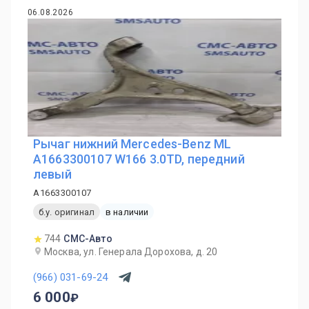
06.08.2026
Рычаг нижний Mercedes-Benz ML
A1663300107 W166 3.0TD, передний
левый
A1663300107
б.у. оригинал
в наличии
744
СМС-Авто
Москва, ул. Генерала Дорохова, д. 20
(966) 031-69-24
6 000