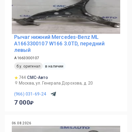
Рычаг нижний Mercedes-Benz ML
A1663300107 W166 3.0TD, передний
левый
A1663300107
б.у. оригинал
в наличии
744
СМС-Авто
Москва, ул. Генерала Дорохова, д. 20
(966) 031-69-24
7 000
06.08.2026