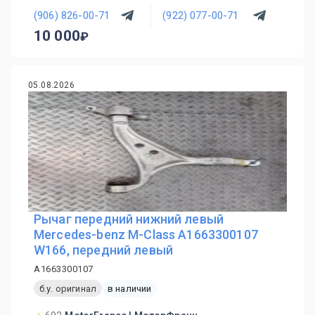
(906) 826-00-71
(922) 077-00-71
10 000
05.08.2026
Рычаг передний нижний левый
Mercedes-benz M-Class A1663300107
W166, передний левый
A1663300107
б.у. оригинал
в наличии