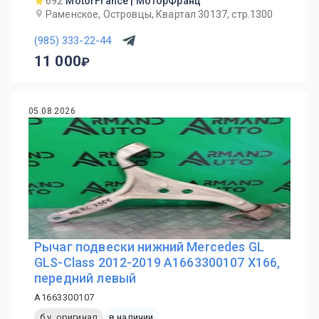
692
MotorFrance | МоторФранц
Раменское, Островцы, Квартал 30137, стр.1300
(985) 333-22-44
11 000
05.08.2026
Рычаг подвески нижний Mercedes GL
GLS-Class 2012-2019 A1663300107 X166,
передний левый
A1663300107
б.у. оригинал
в наличии