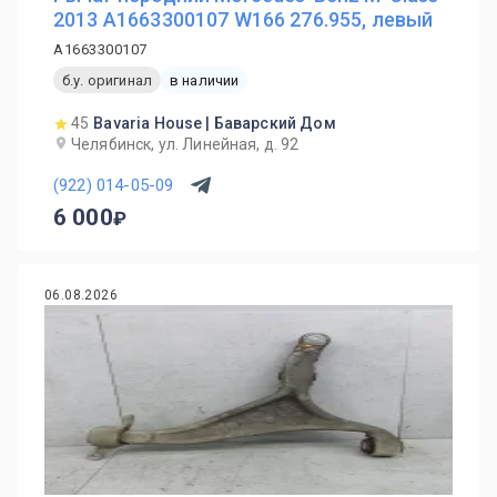
2013 A1663300107 W166 276.955, левый
A1663300107
б.у. оригинал
в наличии
45
Bavaria House | Баварский Дом
Челябинск, ул. Линейная, д. 92
(922) 014-05-09
6 000
06.08.2026