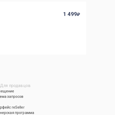
1 499
Для продавцов
мещение
ема запросов
рфейс reSeller
нерская программа