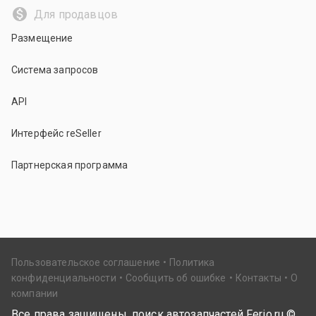
Для продавцов
Размещение
Система запросов
API
Интерфейс reSeller
Партнерская программа
Пользовательское соглашение
Политика
конфиденциальности
Сообщить об ошибке
Контакты
О
компании
Все права защищены, поиск автозапчастей Ferio.ru ©