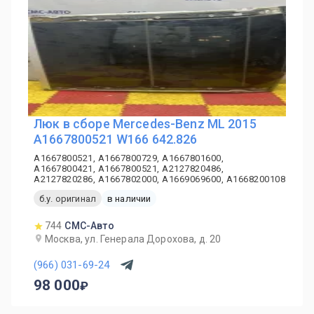
Люк в сборе Mercedes-Benz ML 2015
A1667800521 W166 642.826
A1667800521, A1667800729, A1667801600,
A1667800421, A1667800521, A2127820486,
A2127820286, A1667802000, A1669069600, A1668200108
б.у. оригинал
в наличии
744
СМС-Авто
Москва, ул. Генерала Дорохова, д. 20
(966) 031-69-24
98 000