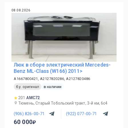
08.08.2026
Люк в сборе электрический Mercedes-
Benz ML-Class (W166) 2011>
A1667800421, A2127820286, A2127820486
б.у. оригинал
в наличии
201
AMC72
Тюмень, Старый Тобольский тракт, 3-й км, 6с4
(906) 826-00-71
(922) 077-00-71
60 000