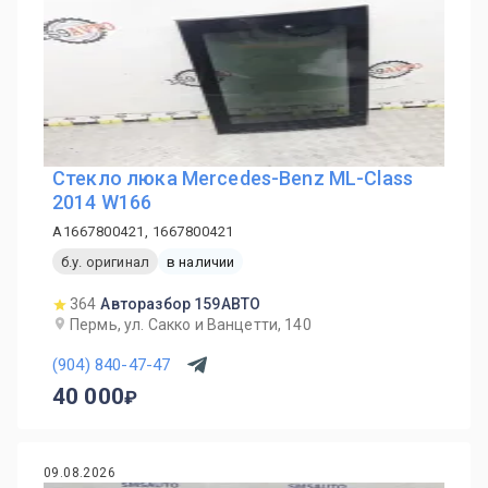
Стекло люка Mercedes-Benz ML-Class
2014 W166
A1667800421, 1667800421
б.у. оригинал
в наличии
364
Авторазбор 159АВТО
Пермь, ул. Сакко и Ванцетти, 140
(904) 840-47-47
40 000
09.08.2026