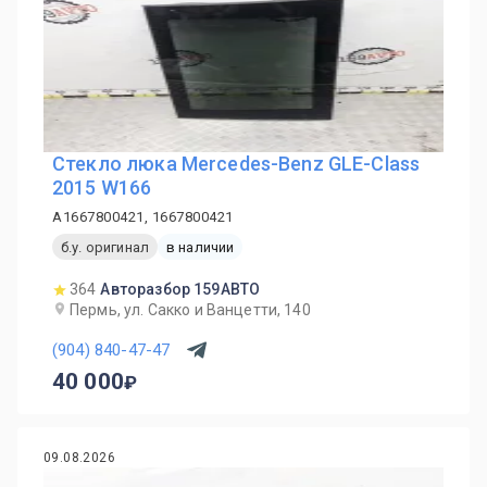
Стекло люка Mercedes-Benz GLE-Class
2015 W166
A1667800421, 1667800421
б.у. оригинал
в наличии
364
Авторазбор 159АВТО
Пермь, ул. Сакко и Ванцетти, 140
(904) 840-47-47
40 000
09.08.2026