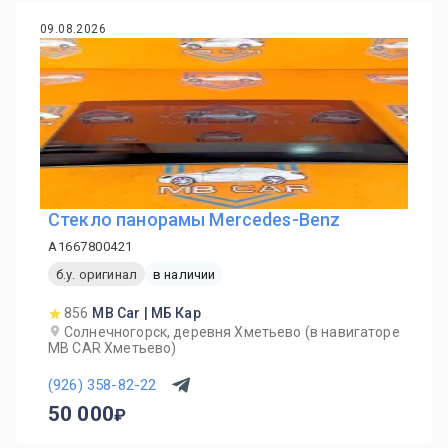
09.08.2026
Стекло панорамы Mercedes-Benz
A1667800421
б.у. оригинал
в наличии
856
MB Car | МБ Кар
Солнечногорск, деревня Хметьево (в навигаторе
MB CAR Хметьево)
(926) 358-82-22
50 000