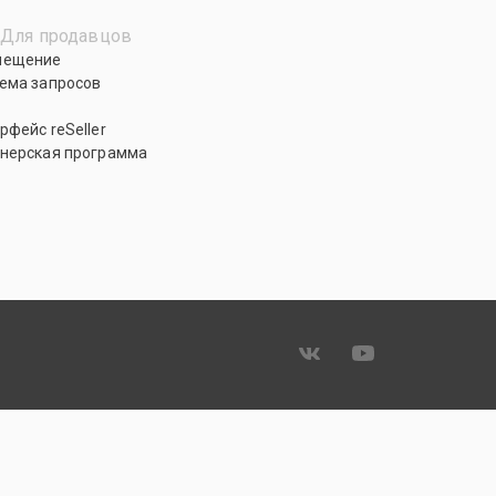
Для продавцов
мещение
ема запросов
рфейс reSeller
нерская программа