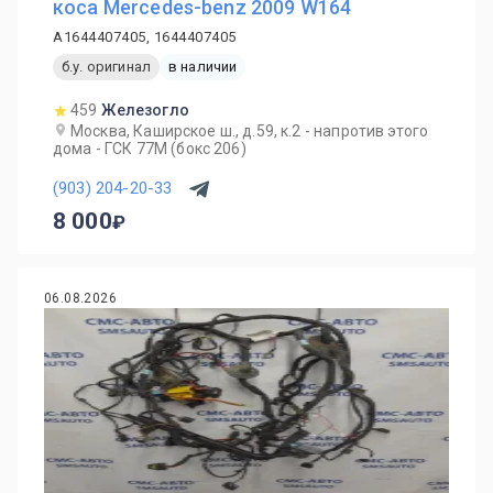
коса Mercedes-benz 2009 W164
A1644407405, 1644407405
б.у. оригинал
в наличии
459
Железогло
Москва, Каширское ш., д.59, к.2 - напротив этого
дома - ГСК 77М (бокс 206)
(903) 204-20-33
8 000
06.08.2026