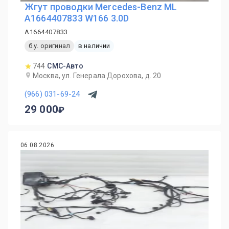
Жгут проводки Mercedes-Benz ML
A1664407833 W166 3.0D
A1664407833
б.у. оригинал
в наличии
744
СМС-Авто
Москва, ул. Генерала Дорохова, д. 20
(966) 031-69-24
29 000
06.08.2026