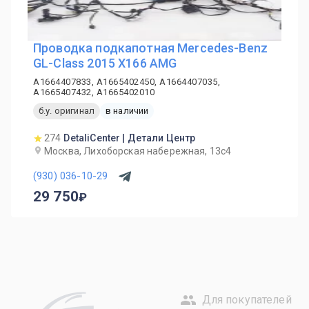
Проводка подкапотная Mercedes-Benz
GL-Class 2015 X166 AMG
A1664407833, A1665402450, A1664407035,
A1665407432, A1665402010
б.у. оригинал
в наличии
274
DetaliCenter | Детали Центр
Москва, Лихоборская набережная, 13с4
(930) 036-10-29
29 750
Для покупателей