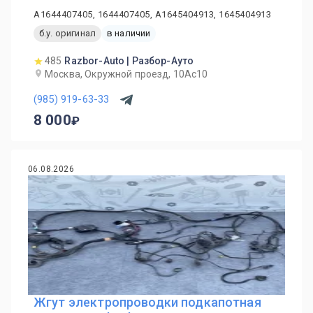
A1644407405, 1644407405, A1645404913, 1645404913
б.у. оригинал
в наличии
485
Razbor-Auto | Разбор-Ауто
Москва, Окружной проезд, 10Ас10
(985) 919-63-33
8 000
06.08.2026
Жгут электропроводки подкапотная