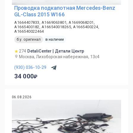
Проводка подкапотная Mercedes-Benz
GL-Class 2015 W166
A1664407833, A1669063801, A1669068201,
A1665400182, A166540018265, A1665400224,
A166540022464
б.у. оригинал
в наличии
274
DetaliCenter | Детали Центр
Москва, Лихоборская набережная, 13с4
(930) 036-10-29
34 000
06.08.2026