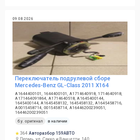
09.08.2026
Переключатель подрулевой сборе
Mercedes-Benz GL-Class 2011 X164
A1644400101, 1644400101, A1714640918, 1714640918,
A171464091864, A1714640518, A1645400144,
1645400144, A1645458132, 1645458132, A1645458716,
A0015458714, 0015458714, A16446200239051,
16446200239051
б.у. оригинал
в наличии
364
Авторазбор 159АВТО
Пермь, ул. Сакко и Ванцетти, 140