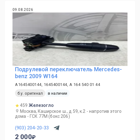
09.08.2026
Подрулевой переключатель Mercedes-
benz 2009 W164
A1645400144, 1645400144, A 164 540 01 44
б.у. оригинал
в наличии
459
Железогло
Москва, Каширское ш., д.59, к.2 - напротив этого
дома - ГСК 77М (бокс 206)
(903) 204-20-33
2 000