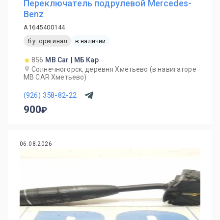
Переключатель подрулевой Mercedes-
Benz
A1645400144
б.у. оригинал
в наличии
856
MB Car | МБ Кар
Солнечногорск, деревня Хметьево (в навигаторе
MB CAR Хметьево)
(926) 358-82-22
900
06.08.2026