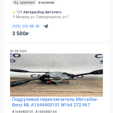
б.у. оригинал
в наличии
109
Авторазбор Автолего
Москва, ул. Совпартшкола, уч.1
(929) 555-88-48
3 500
09.08.2026
Подрулевой переключатель Mercedes-
Benz ML A1644400101 W164 272.967
A1644400101, A1645400144