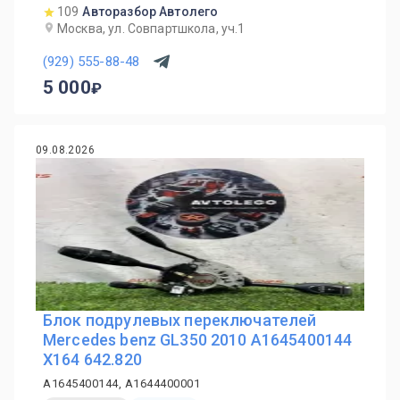
109
Авторазбор Автолего
Москва, ул. Совпартшкола, уч.1
(929) 555-88-48
5 000
09.08.2026
Блок подрулевых переключателей
Mercedes benz GL350 2010 A1645400144
X164 642.820
A1645400144, A1644400001