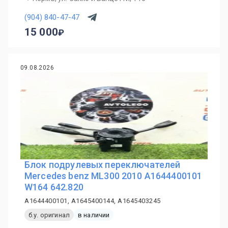
(904) 840-47-47
15 000
09.08.2026
Блок подрулевых переключателей
Mercedes benz ML300 2010 A1644400101
W164 642.820
A1644400101, A1645400144, A1645403245
б.у. оригинал
в наличии