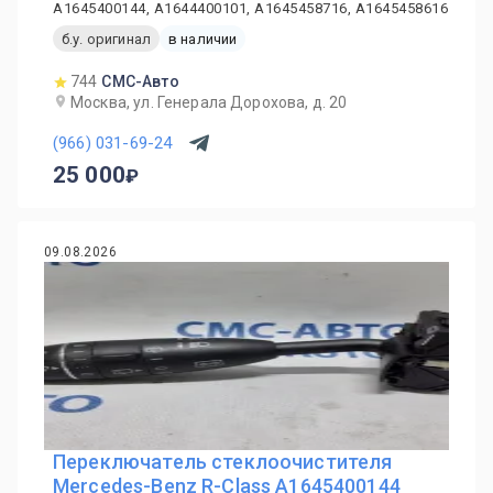
A1645400144, A1644400101, A1645458716, A1645458616
б.у. оригинал
в наличии
744
СМС-Авто
Москва, ул. Генерала Дорохова, д. 20
(966) 031-69-24
25 000
09.08.2026
Переключатель стеклоочистителя
Mercedes-Benz R-Class A1645400144