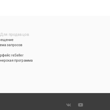
Для продавцов
мещение
ема запросов
рфейс reSeller
нерская программа