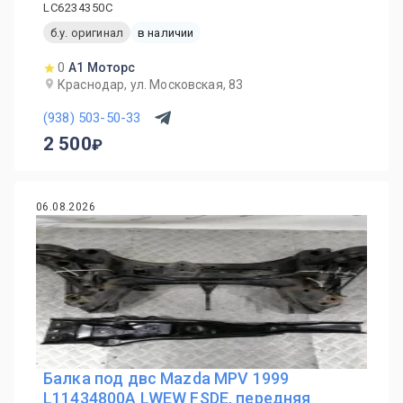
LC6234350C
б.у. оригинал
в наличии
0
А1 Моторс
Краснодар, ул. Московская, 83
(938) 503-50-33
2 500
06.08.2026
Балка под двс Mazda MPV 1999
L11434800A LWEW FSDE, передняя