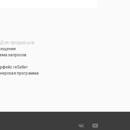
Для продавцов
мещение
ема запросов
рфейс reSeller
нерская программа