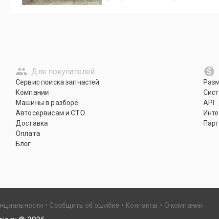
Для покупателей
Сервис поиска запчастей
Раз
Компании
Сист
Машины в разборе
API
Автосервисам и СТО
Инте
Доставка
Парт
Оплата
Блог
енциальности
Сообщить об ошибке
Контакты
О компании