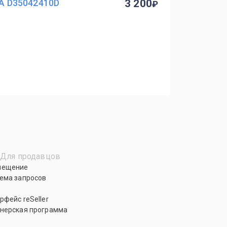
 D35042410D
3 200
Для продавцов
мещение
ема запросов
рфейс reSeller
нерская программа