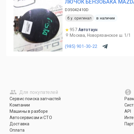
ЛЮЧОК БЕНЗОБАКА MAZDA
D35042410D
б.у. оригинал
в наличии
957
Автотаун
Москва, Новорязанское ш. 1/1
(985) 901-30-22
Для покупателей
Сервис поиска запчастей
Раз
Компании
Сист
Машины в разборе
API
Автосервисам и СТО
Инте
Доставка
Парт
Оплата