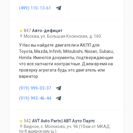
запчасти на отечественные транспортные
(499) 110-13-61
средства УАЗ, Лада и все иностранные
автомобили как из популярного сегмента
Hyundai, Nissan, Kia, Ford, Volkswagen, так и
премиум марки Maserati, BMW, Lexus, Infiniti,
847
Авто-дефицит
Mercedes-Benz.
Москва, ул. Большая Косинская, д. 160
У Нас вы найдете двигатели и АКПП для
Toyota, Mazda, Infiniti, Mitsubishi, Nissan, Subaru,
Honda. Имеются документы, подтверждающие
что все запчасти контрактные. Даем время на
проверку агрегата будь это двигатель или
вариатор.
(919) 999-03-37
(919) 993-46-44
542
AVT Auto Parts| АВТ Ауто Партс
Видное, с. Молоково, уч. 96 (10км от МКАД
по Каширскому ш.)