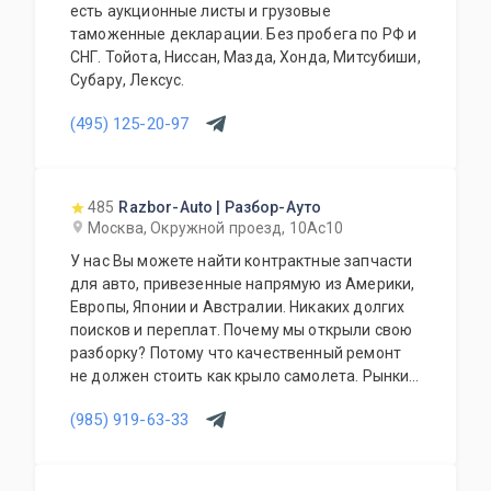
есть аукционные листы и грузовые
таможенные декларации. Без пробега по РФ и
СНГ. Тойота, Ниссан, Мазда, Хонда, Митсубиши,
Субару, Лексус.
(495) 125-20-97
485
Razbor-Auto | Разбор-Ауто
Москва, Окружной проезд, 10Ас10
У нас Вы можете найти контрактные запчасти
для авто, привезенные напрямую из Америки,
Европы, Японии и Австралии. Никаких долгих
поисков и переплат. Почему мы открыли свою
разборку? Потому что качественный ремонт
не должен стоить как крыло самолета. Рынки
США, Европы, Японии и Австралии полны
(985) 919-63-33
отличных доноров с живыми узлами. Мы
отбираем лучшее, чтобы вы могли починить
авто с умом, а не переплачивать за новый