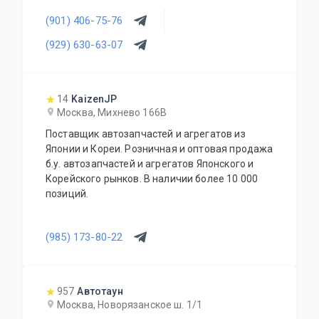
автомобилей Honda, Toyota. Предусмотрена
(901) 406-75-76
система скидок. Работа с региональными
клиентами. Ежедневный рабочий график.
(929) 630-63-07
14
KaizenJP
Москва, Михнево 166В
Поставщик автозапчастей и агрегатов из
Японии и Кореи. Розничная и оптовая продажа
б.у. автозапчастей и агрегатов Японского и
Корейского рынков. В наличии более 10 000
позиций.
(985) 173-80-22
957
Автотаун
Москва, Новорязанское ш. 1/1