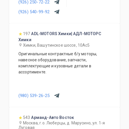
(926) 250-72-22
прочего. Предоставляется гарантия качества
на всю продукцию. Приемлемые цены и
(926) 540-99-92
система скидок для постоянных и оптовых
клиентов. Будем рады видеть Вас у себя
ежедневно!
197
ADL-MOTORS Химки| АДЛ-МОТОРС
Химки
Химки, Вашутинское шоссе, 10Ас5
Оригинальные контрактные б/у моторы,
навесное оборудование, запчасти,
комплектующие и кузовные детали в
ассортименте.
(980) 539-26-25
543
Арманд-Авто Восток
Москва, г.о. Люберцы, д. Марусино, ул. 1-я
Луговая