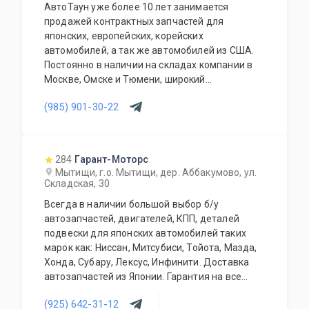
АвтоТаун уже более 10 лет занимается
продажей контрактных запчастей для
японских, европейских, корейских
автомобилей, а так же автомобилей из США.
Постоянно в наличии на складах компании в
Москве, Омске и Тюмени, широкий
ассортимент контрактных автозапчастей –
(985) 901-30-22
более 150000 наименований. Все запчасти,
продаваемые с нашего склада БЕЗ пробега по
РФ. Специальное предложение для СТО и
автомагазинов.
284
Гарант-Моторс
Мытищи, г.о. Мытищи, дер. Аббакумово, ул.
Складская, 30
Всегда в наличии большой выбор б/у
автозапчастей, двигателей, КПП, деталей
подвески для японских автомобилей таких
марок как: Ниссан, Митсубиси, Тойота, Мазда,
Хонда, Субару, Лексус, Инфинити. Доставка
автозапчастей из Японии. Гарантия на все
запасные части!
(925) 642-31-12