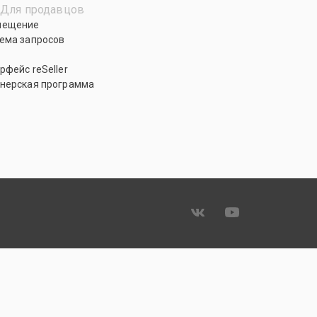
Для продавцов
мещение
ема запросов
рфейс reSeller
нерская программа