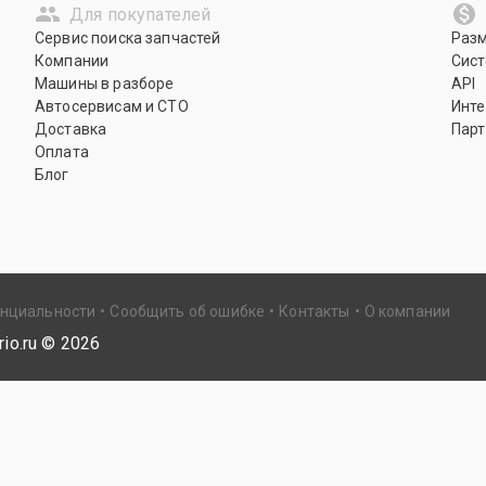
Для покупателей
Сервис поиска запчастей
Раз
Компании
Сист
Машины в разборе
API
Автосервисам и СТО
Инте
Доставка
Парт
Оплата
Блог
енциальности
Сообщить об ошибке
Контакты
О компании
io.ru ©
2026