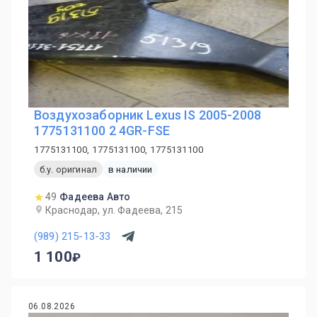
Воздухозаборник Lexus IS 2005-2008
1775131100 2 4GR-FSE
1775131100, 1775131100, 1775131100
б.у. оригинал
в наличии
49
Фадеева Авто
Краснодар, ул. Фадеева, 215
(989) 215-13-33
1 100
06.08.2026