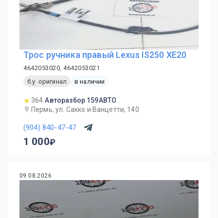
Трос ручника правый Lexus IS250 XE20
4642053020, 4642053021
б.у. оригинал
в наличии
364
Авторазбор 159АВТО
Пермь, ул. Сакко и Ванцетти, 140
(904) 840-47-47
1 000
09.08.2026