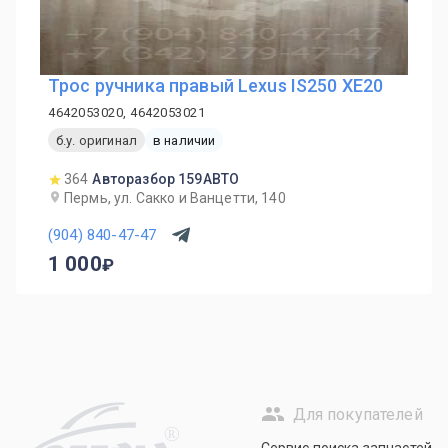
Трос ручника правый Lexus IS250 XE20
4642053020, 4642053021
б.у. оригинал
в наличии
364
Авторазбор 159АВТО
Пермь, ул. Сакко и Ванцетти, 140
(904) 840-47-47
1 000
Для покупателей
R