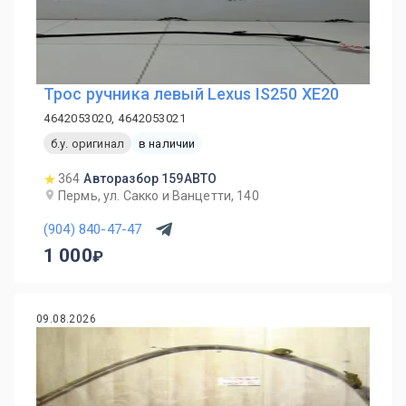
Трос ручника левый Lexus IS250 XE20
4642053020, 4642053021
б.у. оригинал
в наличии
364
Авторазбор 159АВТО
Пермь, ул. Сакко и Ванцетти, 140
(904) 840-47-47
1 000
09.08.2026