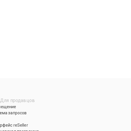
Для продавцов
мещение
ема запросов
рфейс reSeller