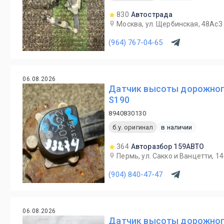
830
Автострада
Москва, ул. Щербинская, 48Ас3
(964) 767-04-65
06.08.2026
Датчик высоты дорожного
S190
8940830130
б.у. оригинал
в наличии
364
Авторазбор 159АВТО
Пермь, ул. Сакко и Ванцетти, 1
(904) 840-47-47
06.08.2026
Датчик высоты дорожного