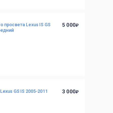
 просвета Lexus IS GS
5 000
редний
exus GS IS 2005-2011
3 000