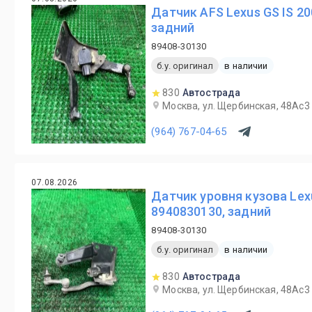
Датчик AFS Lexus GS IS 2
задний
89408-30130
б.у. оригинал
в наличии
830
Автострада
Москва, ул. Щербинская, 48Ас3
(964) 767-04-65
07.08.2026
Датчик уровня кузова Lex
8940830130, задний
89408-30130
б.у. оригинал
в наличии
830
Автострада
Москва, ул. Щербинская, 48Ас3