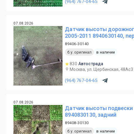
(964) 767-04-65
07.08.2026
Датчик высоты дорожного
2005-2011 8940630140, пе
89406-30140
б.у. оригинал
в наличии
830
Автострада
Москва, ул. Щербинская, 48Ас3
(964) 767-04-65
07.08.2026
Датчик высоты подвески L
8940830130, задний
89408-30130
б.у. оригинал
в наличии