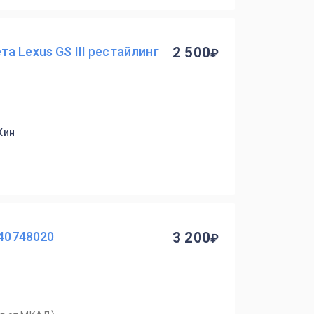
а Lexus GS III рестайлинг
2 500
Кин
40748020
3 200