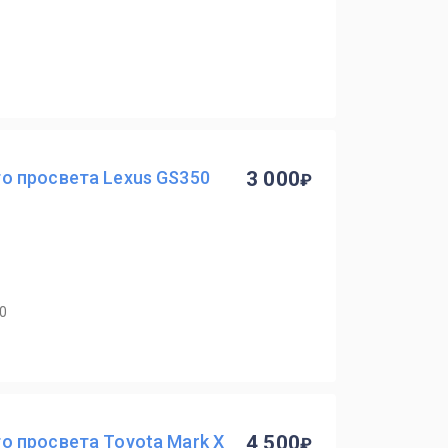
 просвета Lexus GS350
3 000
40
 просвета Toyota Mark X
4 500