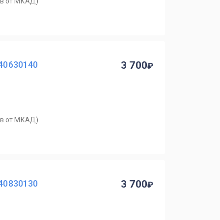
ров от МКАД)
40630140
3 700
ров от МКАД)
40830130
3 700