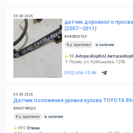
05.08.2026
датчик дорожного просвет
(2007—2011)
8940830130
б.у. оригинал
в наличии
98
AvtoразборKin| Авторазбор
Пермь, ул. Куйбышева, 129Б
(952) 656-12-86
03.08.2026
Датчик положения уровня кузова TOYOTA 89
8940748020
б.у. оригинал
в наличии
895
Отман