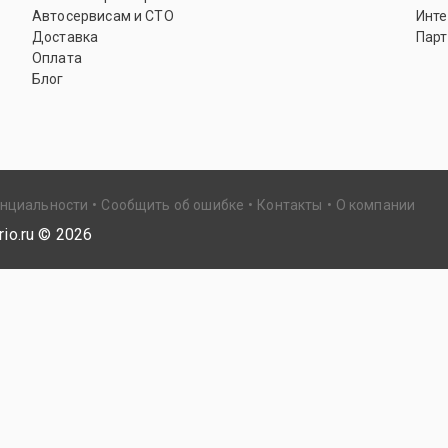
Автосервисам и СТО
Инте
Доставка
Парт
Оплата
Блог
енциальности
Сообщить об ошибке
Контакты
О компании
io.ru ©
2026