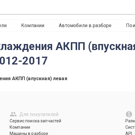
ели
Компании
Автомобили в разборе
Пои
хлаждения АКПП (впускная
2012-2017
ения АКПП (впускная) левая
Для покупателей
Сервис поиска запчастей
Раз
Компании
Сист
Машины в разборе
API