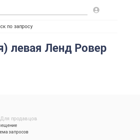
ск по запросу
) левая Ленд Ровер
Для продавцов
мещение
ема запросов