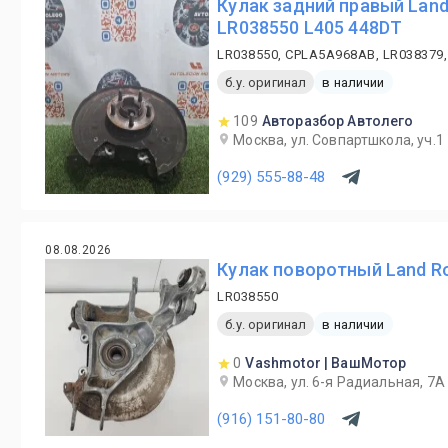
Кулак задний правый Land
LR038550 L405 448DT
LR038550, CPLA5A968AB, LR038379,
б.у. оригинал
в наличии
109
Авторазбор Автолего
Москва, ул. Совпартшкола, уч.1
(929) 555-88-48
08.08.2026
Кулак поворотный Land R
LR038550
б.у. оригинал
в наличии
0
Vashmotor | ВашМотор
Москва, ул. 6-я Радиальная, 7А
(916) 151-80-80