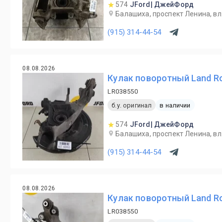
574
JFord| ДжейФорд
Балашиха, проспект Ленина, вл.
(915) 314-44-54
08.08.2026
Кулак поворотный Land Ro
LR038550
б.у. оригинал
в наличии
574
JFord| ДжейФорд
Балашиха, проспект Ленина, вл.
(915) 314-44-54
08.08.2026
Кулак поворотный Land Ro
LR038550