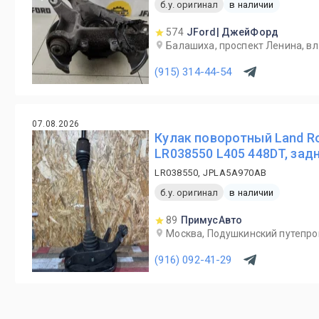
б.у. оригинал
в наличии
574
JFord| ДжейФорд
Балашиха, проспект Ленина, вл.
(915) 314-44-54
07.08.2026
Кулак поворотный Land Ro
LR038550 L405 448DT, зад
LR038550, JPLA5A970AB
б.у. оригинал
в наличии
89
ПримусАвто
Москва, Подушкинский путепро
(916) 092-41-29