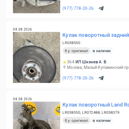
(977) 778-20-26
08.08.2026
Кулак поворотный задний
LR038550
б.у. оригинал
в наличии
364
ИП Шкинев А. В.
Москва, Малый Купавинский пр
(977) 778-20-26
08.08.2026
Кулак поворотный Land Ro
LR038550, LR072488, LR038379
б.у. оригинал
в наличии