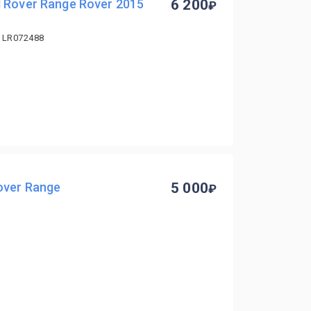
 Rover Range Rover 2015
6 200
 LR072488
over Range
5 000