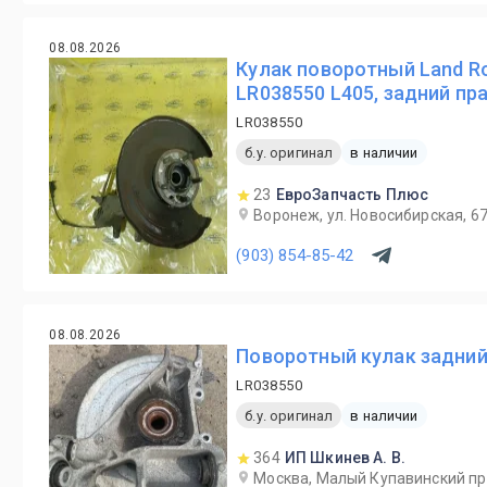
08.08.2026
Кулак поворотный Land Ro
LR038550 L405, задний пр
LR038550
б.у. оригинал
в наличии
23
ЕвроЗапчасть Плюс
Воронеж, ул. Новосибирская, 6
(903) 854-85-42
08.08.2026
Поворотный кулак задний
LR038550
б.у. оригинал
в наличии
364
ИП Шкинев А. В.
Москва, Малый Купавинский пр