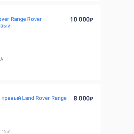
ver Range Rover
10 000
авый
7А
 правый Land Rover Range
8 000
. 12с1