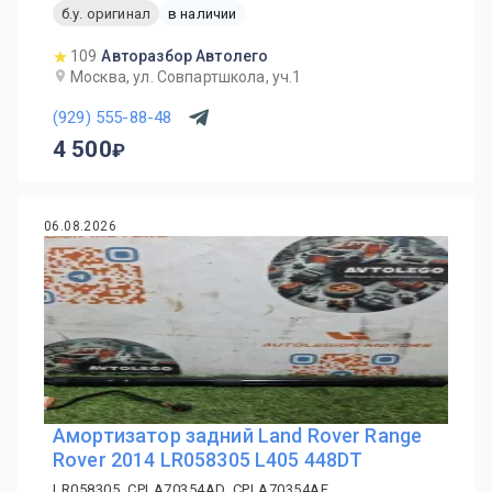
б.у. оригинал
в наличии
109
Авторазбор Автолего
Москва, ул. Совпартшкола, уч.1
(929) 555-88-48
4 500
06.08.2026
Амортизатор задний Land Rover Range
Rover 2014 LR058305 L405 448DT
LR058305, CPLA70354AD, CPLA70354AF