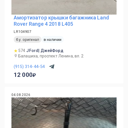
Амортизатор крышки багажника Land
Rover Range 4 2018 L405
LR104907
б.у. оригинал
в наличии
574
JFord| ДжейФорд
Балашиха, проспект Ленина, вл. 2
(915) 314-44-54
12 000
04.08.2026