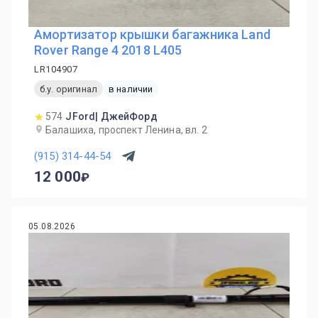
Амортизатор крышки багажника Land
Rover Range 4 2018 L405
LR104907
б.у. оригинал
в наличии
574
JFord| ДжейФорд
Балашиха, проспект Ленина, вл. 2
(915) 314-44-54
12 000
05.08.2026