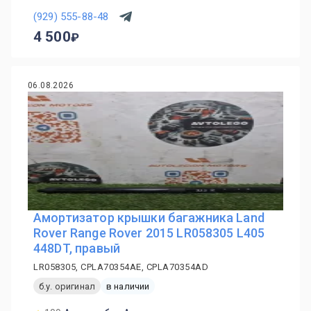
(929) 555-88-48
4 500
06.08.2026
Амортизатор крышки багажника Land
Rover Range Rover 2015 LR058305 L405
448DT, правый
LR058305, CPLA70354AE, CPLA70354AD
б.у. оригинал
в наличии