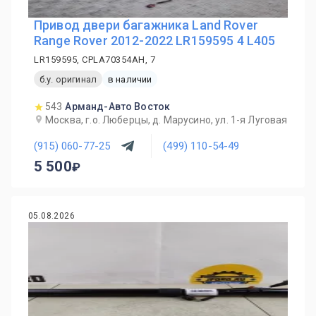
Привод двери багажника Land Rover
Range Rover 2012-2022 LR159595 4 L405
LR159595, CPLA70354AH, 7
б.у. оригинал
в наличии
543
Арманд-Авто Восток
Москва, г.о. Люберцы, д. Марусино, ул. 1-я Луговая
(915) 060-77-25
(499) 110-54-49
5 500
05.08.2026