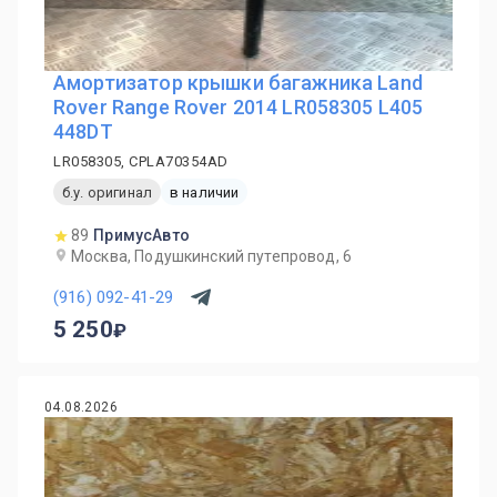
Амортизатор крышки багажника Land
Rover Range Rover 2014 LR058305 L405
448DT
LR058305, CPLA70354AD
б.у. оригинал
в наличии
89
ПримусАвто
Москва, Подушкинский путепровод, 6
(916) 092-41-29
5 250
04.08.2026