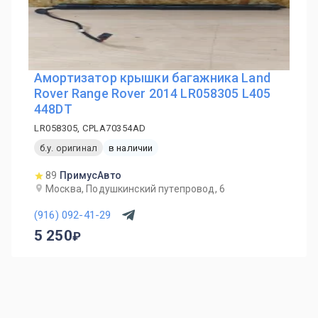
Амортизатор крышки багажника Land
Rover Range Rover 2014 LR058305 L405
448DT
LR058305, CPLA70354AD
б.у. оригинал
в наличии
89
ПримусАвто
Москва, Подушкинский путепровод, 6
(916) 092-41-29
5 250