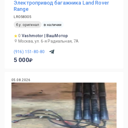
Электропривод багажника Land Rover
Range
LR058305
б.у. оригинал
в наличии
0
Vashmotor | ВашМотор
Москва, ул. 6-я Радиальная, 7А
(916) 151-80-80
5 000
05.08.2026