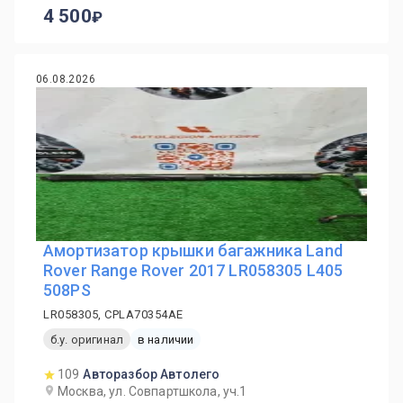
4 500
06.08.2026
Амортизатор крышки багажника Land
Rover Range Rover 2017 LR058305 L405
508PS
LR058305, CPLA70354AE
б.у. оригинал
в наличии
109
Авторазбор Автолего
Москва, ул. Совпартшкола, уч.1