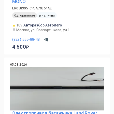
MONO
LR058305, CPLA70354AE
б.у. оригинал
в наличии
109
Авторазбор Автолего
Москва, ул. Совпартшкола, уч.1
(929) 555-88-48
4 500
05.08.2026
Электропривод багажника Land Rover