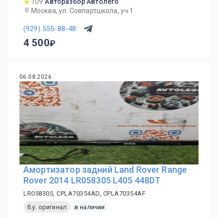
109
Авторазбор Автолего
Москва, ул. Совпартшкола, уч.1
(929) 555-88-48
4 500
06.08.2026
Амортизатор задний Land Rover Range
Rover 2014 LR058305 L405 448DT
LR058305, CPLA70354AD, CPLA70354AF
б.у. оригинал
в наличии