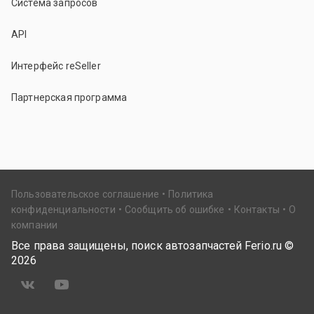
Система запросов
API
Интерфейс reSeller
Партнерская программа
Пользовательское соглашение
Политика
конфиденциальности
Сообщить об ошибке
Контакты
О
компании
Все права защищены, поиск автозапчастей Ferio.ru ©
2026