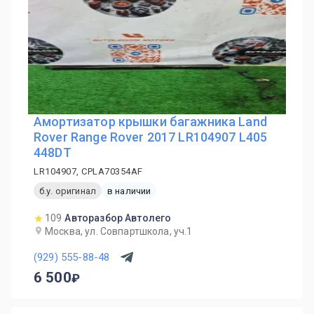
Амортизатор крышки багажника Land
Rover Range Rover 2017 LR104907 L405
448DT
LR104907, CPLA70354AF
б.у. оригинал
в наличии
109
Авторазбор Автолего
Москва, ул. Совпартшкола, уч.1
(929) 555-88-48
6 500