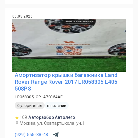
06.08.2026
Амортизатор крышки багажника Land
Rover Range Rover 2017 LR058305 L405
508PS
LR058305, CPLA70354AE
б.у. оригинал
в наличии
109
Авторазбор Автолего
Москва, ул. Совпартшкола, уч.1
(929) 555-88-48