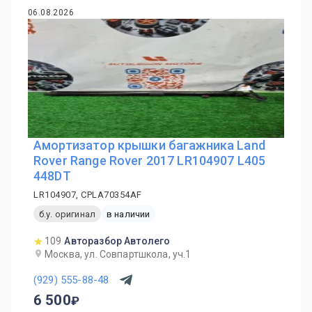
06.08.2026
Амортизатор крышки багажника Land
Rover Range Rover 2017 LR104907 L405
448DT
LR104907, CPLA70354AF
б.у. оригинал
в наличии
109
Авторазбор Автолего
Москва, ул. Совпартшкола, уч.1
(929) 555-88-48
6 500