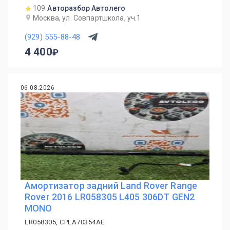
109
Авторазбор Автолего
Москва, ул. Совпартшкола, уч.1
(929) 555-88-48
4 400
06.08.2026
Амортизатор задний Land Rover Range
Rover 2016 LR058305 L405 306DT GEN2
MONO
LR058305, CPLA70354AE