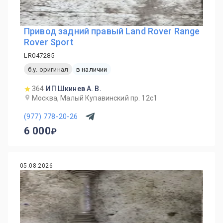
Привод задний правый Land Rover Range
Rover Sport
LR047285
б.у. оригинал
в наличии
364
ИП Шкинев А. В.
Москва, Малый Купавинский пр. 12с1
(977) 778-20-26
6 000
05.08.2026