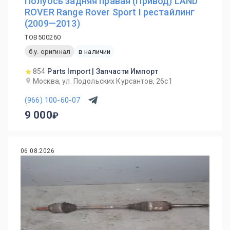
Полуось задняя правая (Привод) LAND
ROVER Range Rover Sport I рестайлинг
(2009—2013)
TOB500260
б.у. оригинал
в наличии
854
Parts Import | Запчасти Импорт
Москва, ул. Подольских Курсантов, 26с1
(966) 100-60-07
9 000
06.08.2026