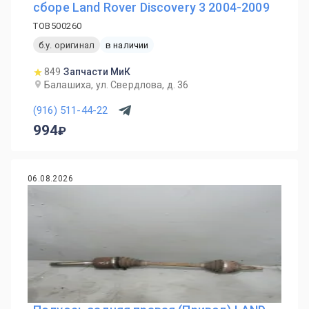
сборе Land Rover Discovery 3 2004-2009
TOB500260
б.у. оригинал
в наличии
849
Запчасти МиК
Балашиха, ул. Свердлова, д. 36
(916) 511-44-22
994
06.08.2026