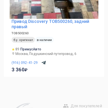
Привод Discovery TOB500260, задний
правый
TOB500260
б.у. оригинал
в наличии
89
ПримусАвто
Москва, Подушкинский путепровод, 6
(916) 092-41-29
3 360
Для покупателей