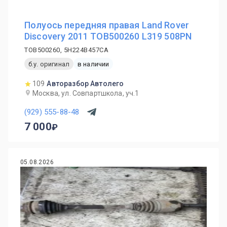
Полуось передняя правая Land Rover
Discovery 2011 TOB500260 L319 508PN
TOB500260, 5H224B457CA
б.у. оригинал
в наличии
109
Авторазбор Автолего
Москва, ул. Совпартшкола, уч.1
(929) 555-88-48
7 000
05.08.2026