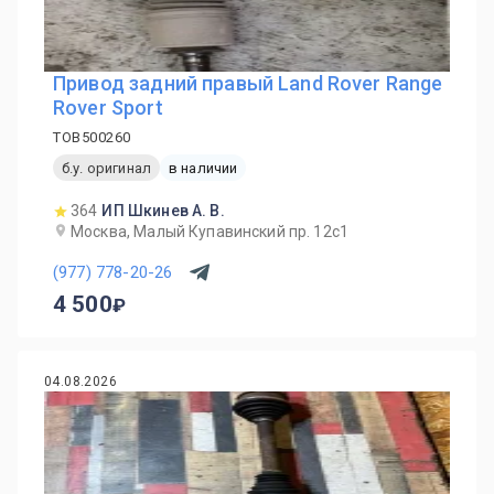
Привод задний правый Land Rover Range
Rover Sport
TOB500260
б.у. оригинал
в наличии
364
ИП Шкинев А. В.
Москва, Малый Купавинский пр. 12с1
(977) 778-20-26
4 500
04.08.2026