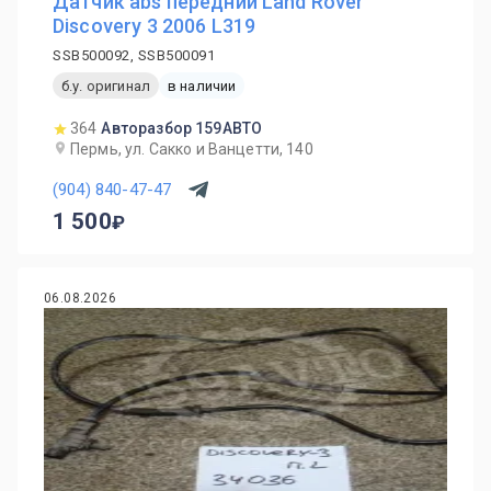
Датчик abs передний Land Rover
Discovery 3 2006 L319
SSB500092, SSB500091
б.у. оригинал
в наличии
364
Авторазбор 159АВТО
Пермь, ул. Сакко и Ванцетти, 140
(904) 840-47-47
1 500
06.08.2026