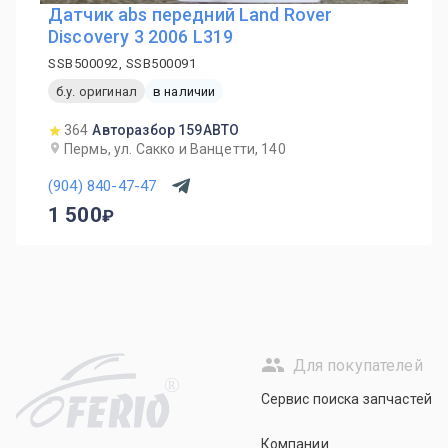
Датчик abs передний Land Rover
Discovery 3 2006 L319
SSB500092, SSB500091
б.у. оригинал
в наличии
364
Авторазбор 159АВТО
Пермь, ул. Сакко и Ванцетти, 140
(904) 840-47-47
1 500
Для покупателей
R
Сервис поиска запчастей
Компании