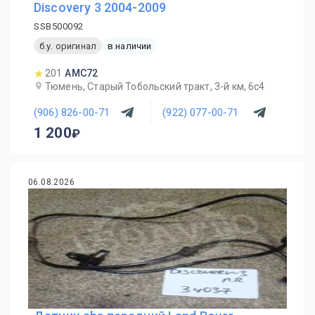
Discovery 3 2004-2009
SSB500092
б.у. оригинал
в наличии
201
AMC72
Тюмень, Старый Тобольский тракт, 3-й км, 6с4
(906) 826-00-71
(922) 077-00-71
1 200
06.08.2026