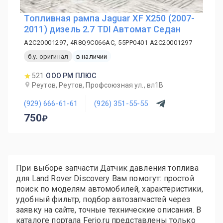
Топливная рампа Jaguar XF X250 (2007-
2011) дизель 2.7 TDI Автомат Седан
A2C20001297, 4R8Q9C066AC, 55PP0401 A2C20001297
б.у. оригинал
в наличии
521
ООО РМ ПЛЮС
Реутов, Реутов, Профсоюзная ул., вл1В
(929) 666-61-61
(926) 351-55-55
750
При выборе запчасти Датчик давления топлива
для Land Rover Discovery Вам помогут: простой
поиск по моделям автомобилей, характеристики,
удобный фильтр, подбор автозапчастей через
заявку на сайте, точные технические описания. В
каталоге портала Ferio.ru представлены только