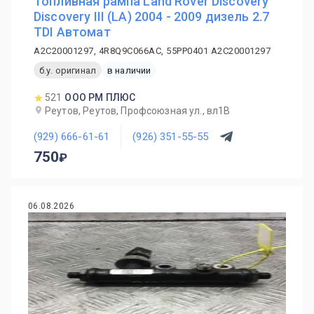
Топливная рампа Land Rover Discovery
Discovery III (LA) 2004 - 2009 дизель 2.7
TDI Автомат
A2C20001297, 4R8Q9C066AC, 55PP0401 A2C20001297
б.у. оригинал
в наличии
521
ООО РМ ПЛЮС
Реутов, Реутов, Профсоюзная ул., вл1В
(929) 666-61-61
(926) 351-55-55
750
06.08.2026