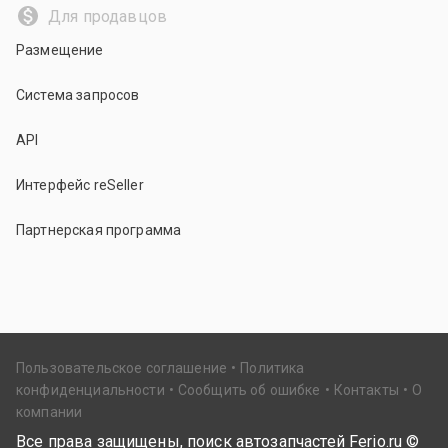
Для продавцов
Размещение
Система запросов
API
Интерфейс reSeller
Партнерская программа
Пользовательское соглашение
Политика
конфиденциальности
Сообщить об ошибке
Контакты
О
компании
Все права защищены, поиск автозапчастей Ferio.ru ©