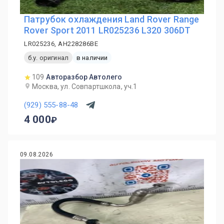
Патрубок охлаждения Land Rover Range
Rover Sport 2011 LR025236 L320 306DT
LR025236, AH228286BE
б.у. оригинал
в наличии
109
Авторазбор Автолего
Москва, ул. Совпартшкола, уч.1
(929) 555-88-48
4 000
09.08.2026