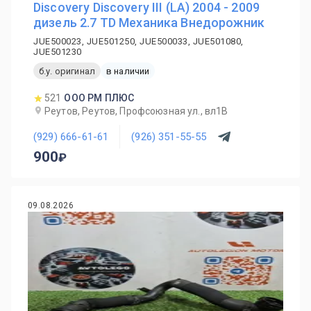
Discovery Discovery III (LA) 2004 - 2009
дизель 2.7 TD Механика Внедорожник
JUE500023, JUE501250, JUE500033, JUE501080,
JUE501230
б.у. оригинал
в наличии
521
ООО РМ ПЛЮС
Реутов, Реутов, Профсоюзная ул., вл1В
(929) 666-61-61
(926) 351-55-55
900
09.08.2026