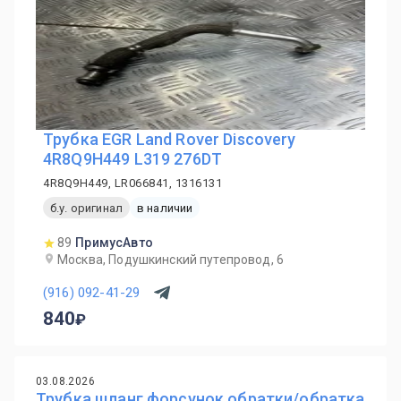
Трубка EGR Land Rover Discovery
4R8Q9H449 L319 276DT
4R8Q9H449, LR066841, 1316131
б.у. оригинал
в наличии
89
ПримусАвто
Москва, Подушкинский путепровод, 6
(916) 092-41-29
840
03.08.2026
Трубка шланг форсунок обратки/обратка