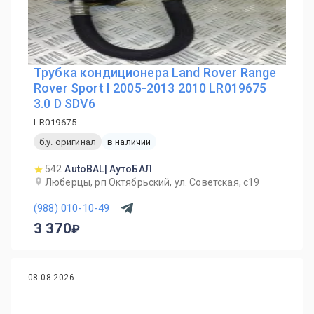
Трубка кондиционера Land Rover Range
Rover Sport I 2005-2013 2010 LR019675
3.0 D SDV6
LR019675
б.у. оригинал
в наличии
542
AutoBAL| АутоБАЛ
Люберцы, рп Октябрьский, ул. Советская, с19
(988) 010-10-49
3 370
08.08.2026