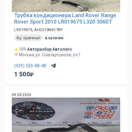
Трубка кондиционера Land Rover Range
Rover Sport 2010 LR019675 L320 306DT
LR019675, AH2219N617BF
б.у. оригинал
в наличии
109
Авторазбор Автолего
Москва, ул. Совпартшкола, уч.1
(929) 555-88-48
1 500
09.08.2026