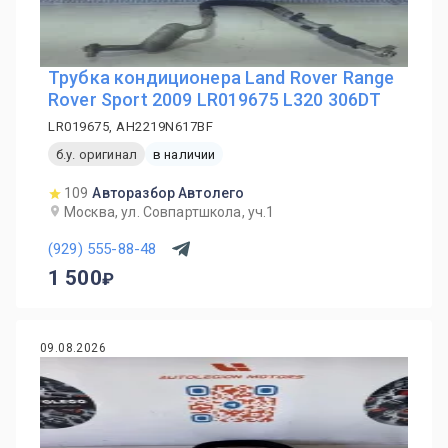
Трубка кондиционера Land Rover Range
Rover Sport 2009 LR019675 L320 306DT
LR019675, AH2219N617BF
б.у. оригинал
в наличии
109
Авторазбор Автолего
Москва, ул. Совпартшкола, уч.1
(929) 555-88-48
1 500
09.08.2026