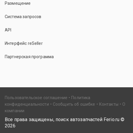
Размещение
Система запросов
API
Интерфейс reSeller
Партнерская программа
Пользовательское соглашение
Политика
конфиденциальности
Сообщить об ошибке
Контакты
О
компании
Все права защищены, поиск автозапчастей Ferio.ru ©
2026