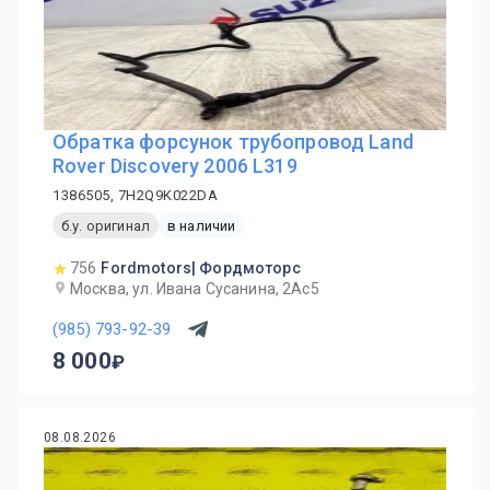
Обратка форсунок трубопровод Land
Rover Discovery 2006 L319
1386505, 7H2Q9K022DA
б.у. оригинал
в наличии
756
Fordmotors| Фордмоторс
Москва, ул. Ивана Сусанина, 2Ас5
(985) 793-92-39
8 000
08.08.2026