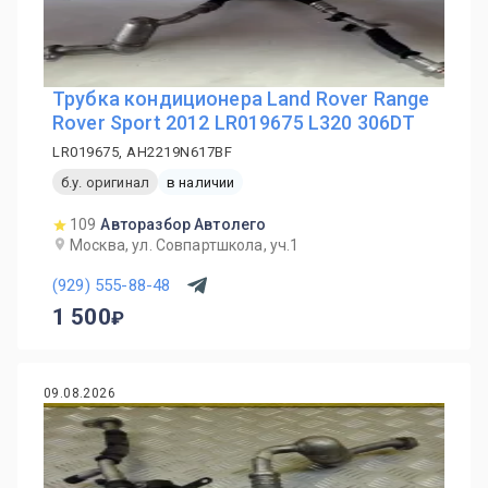
Трубка кондиционера Land Rover Range
Rover Sport 2012 LR019675 L320 306DT
LR019675, AH2219N617BF
б.у. оригинал
в наличии
109
Авторазбор Автолего
Москва, ул. Совпартшкола, уч.1
(929) 555-88-48
1 500
09.08.2026