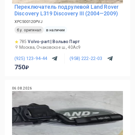
Переключатель подрулевой Land Rover
Discovery L319 Discovery III (2004—2009)
XPC500120PVJ
б.у. оригинал
в наличии
785
Volvo-part | Вольво Парт
Москва, Очаковское ш., 40Ас9
(925) 123-94-44
(958) 222-22-03
750
06.08.2026