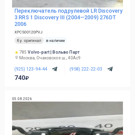
Переключатель подрулевой LR Discovery
3 RRS 1 Discovery III (2004—2009) 276DT
2006
XPC500120PVJ
б.у. оригинал
в наличии
785
Volvo-part | Вольво Парт
Москва, Очаковское ш., 40Ас9
(925) 123-94-44
(958) 222-22-03
740
05.08.2026