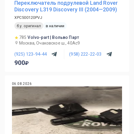
Переключатель подрулевой Land Rover
Discovery L319 Discovery III (2004—2009)
XPC500120PVJ
б.у. оригинал
в наличии
785
Volvo-part | Вольво Парт
Москва, Очаковское ш., 40Ас9
(925) 123-94-44
(958) 222-22-03
900
06.08.2026