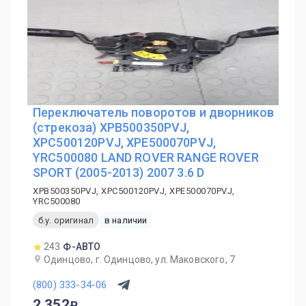
Переключатель поворотов и дворников
(стрекоза) XPB500350PVJ,
XPC500120PVJ, XPE500070PVJ,
YRC500080 LAND ROVER RANGE ROVER
SPORT (2005-2013) 2007 3.6 D
XPB500350PVJ, XPC500120PVJ, XPE500070PVJ,
YRC500080
б.у. оригинал
в наличии
243
Ф-АВТО
Одинцово, г. Одинцово, ул. Маковского, 7
(800) 333-34-06
2 352