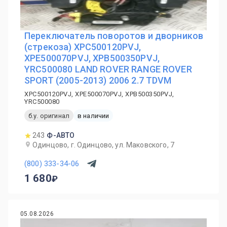
Переключатель поворотов и дворников
(стрекоза) XPC500120PVJ,
XPE500070PVJ, XPB500350PVJ,
YRC500080 LAND ROVER RANGE ROVER
SPORT (2005-2013) 2006 2.7 TDVM
XPC500120PVJ, XPE500070PVJ, XPB500350PVJ,
YRC500080
б.у. оригинал
в наличии
243
Ф-АВТО
Одинцово, г. Одинцово, ул. Маковского, 7
(800) 333-34-06
1 680
05.08.2026