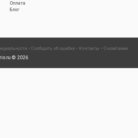
Оплата
Блог
енциальности
Сообщить об ошибке
Контакты
О компании
io.ru ©
2026