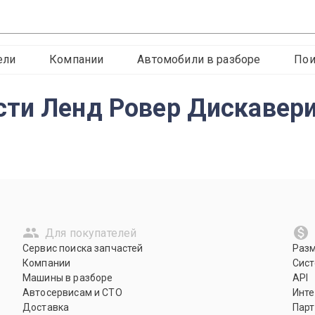
ели
Компании
Автомобили в разборе
Пои
ти Ленд Ровер Дискавери
Для покупателей
Сервис поиска запчастей
Раз
Компании
Сист
Машины в разборе
API
Автосервисам и СТО
Инте
Доставка
Парт