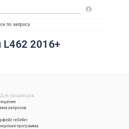
ск по запросу
 L462 2016+
Для продавцов
мещение
ема запросов
рфейс reSeller
нерская программа