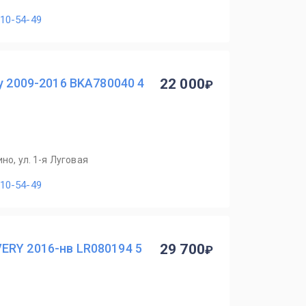
110-54-49
y 2009-2016 BKA780040 4
22 000
но, ул. 1-я Луговая
110-54-49
ERY 2016-нв LR080194 5
29 700