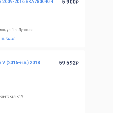
y 2009-2016 BKA780040 4
5 900
но, ул. 1-я Луговая
110-54-49
 V (2016-н.в.) 2018
59 592
оветская, с19