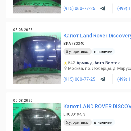
(915) 060-77-25
(499) 
05.08.2026
Капот Land Rover Discover
BKA780040
б.у. оригинал
в наличии
543
Арманд-Авто Восток
Москва, г.о. Люберцы, д. Маруси
(915) 060-77-25
(499) 
05.08.2026
Капот LAND ROVER DISCOV
LR080194, 3
б.у. оригинал
в наличии