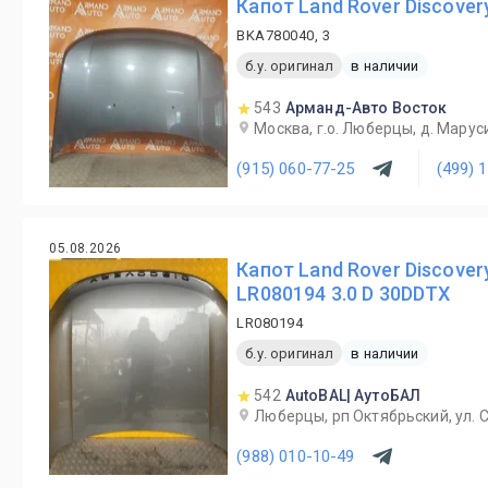
Капот Land Rover Discover
BKA780040, 3
б.у. оригинал
в наличии
543
Арманд-Авто Восток
Москва, г.о. Люберцы, д. Маруси
(915) 060-77-25
(499) 
05.08.2026
Капот Land Rover Discovery
LR080194 3.0 D 30DDTX
LR080194
б.у. оригинал
в наличии
542
AutoBAL| АутоБАЛ
Люберцы, рп Октябрьский, ул. С
(988) 010-10-49