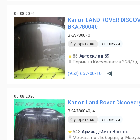
05.08.2026
Капот LAND ROVER DISCOV
BKA780040
BKA780040
б.у. оригинал
в наличии
86
Автосклад 59
Пермь, ш.Космонавтов 328/7 д
(952) 657-00-10
05.08.2026
Капот Land Rover Discover
BKA780040, 4
б.у. оригинал
в наличии
543
Арманд-Авто Восток
Москва, г.о. Люберцы, д. Маруси