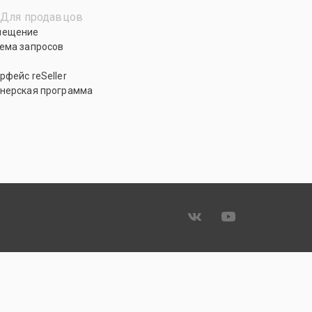
Для продавцов
мещение
ема запросов
рфейс reSeller
нерская программа