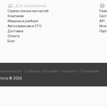
Для покупателей
Сервис поиска запчастей
Раз
Компании
Сист
Машины в разборе
API
Автосервисам и СТО
Инте
Доставка
Парт
Оплата
Блог
енциальности
Сообщить об ошибке
Контакты
О компании
io.ru ©
2026