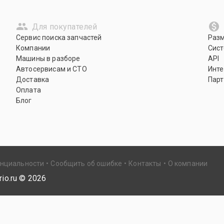
Для покупателей
Сервис поиска запчастей
Раз
Компании
Сист
Машины в разборе
API
Автосервисам и СТО
Инте
Доставка
Парт
Оплата
Блог
енциальности
Сообщить об ошибке
Контакты
О компании
io.ru ©
2026