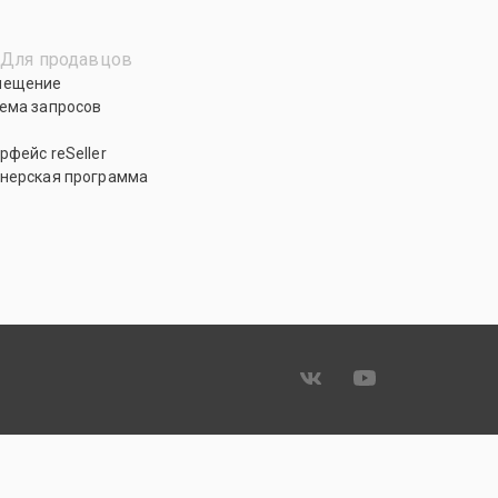
Для продавцов
мещение
ема запросов
рфейс reSeller
нерская программа