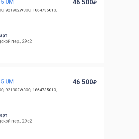
15 UM
46 500
00, 921902W300, 1864735010,
парт
ской пер., 29с2
15 UM
46 500
00, 921902W300, 1864735010,
парт
ской пер., 29с2