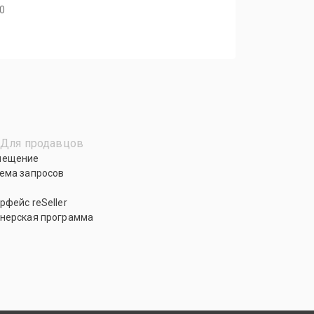
40
Для продавцов
мещение
ема запросов
рфейс reSeller
нерская программа