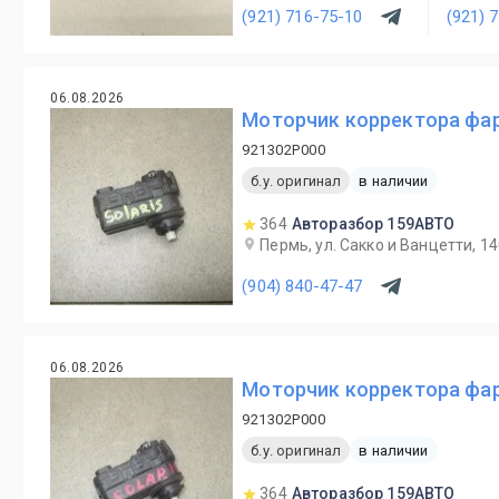
(921) 716-75-10
(921) 
06.08.2026
Моторчик корректора фары
921302P000
б.у. оригинал
в наличии
364
Авторазбор 159АВТО
Пермь, ул. Сакко и Ванцетти, 1
(904) 840-47-47
06.08.2026
Моторчик корректора фары
921302P000
б.у. оригинал
в наличии
364
Авторазбор 159АВТО