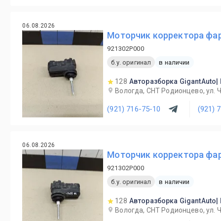
06.08.2026
Моторчик корректора фары
921302P000
б.у. оригинал
в наличии
128
Авторазборка GigantAuto|
Вологда, СНТ Родионцево, ул. 
(921) 716-75-10
(921) 
06.08.2026
Моторчик корректора фары
921302P000
б.у. оригинал
в наличии
128
Авторазборка GigantAuto|
Вологда, СНТ Родионцево, ул. 