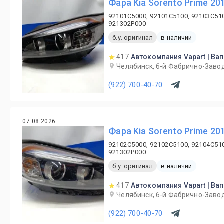
Фара Kia Sorento Prime 20
92101C5000, 92101C5100, 92103C51
921302P000
б.у. оригинал
в наличии
417
Автокомпания Vapart | Ва
Челябинск, 6-й Фабрично-Завод
(922) 700-40-70
07.08.2026
Фара Kia Sorento Prime 20
92102C5000, 92102C5100, 92104C51
921302P000
б.у. оригинал
в наличии
417
Автокомпания Vapart | Ва
Челябинск, 6-й Фабрично-Завод
(922) 700-40-70