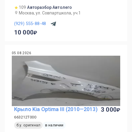
109
Авторазбор Автолего
Москва, ул. Совпартшкола, уч.1
(929) 555-88-48
10 000
05.08.2026
Крыло Kia Optima III (2010—2013)
3 000
663212T000
б.у. оригинал
в наличии