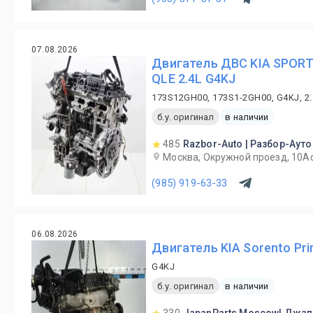
07.08.2026
Двигатель ДВС KIA SPORT
QLE 2.4L G4KJ
173S12GH00, 173S1-2GH00, G4KJ, 2
б.у. оригинал
в наличии
485
Razbor-Auto | Разбор-Ауто
Москва, Окружной проезд, 10А
(985) 919-63-33
06.08.2026
Двигатель KIA Sorento Pr
G4KJ
б.у. оригинал
в наличии