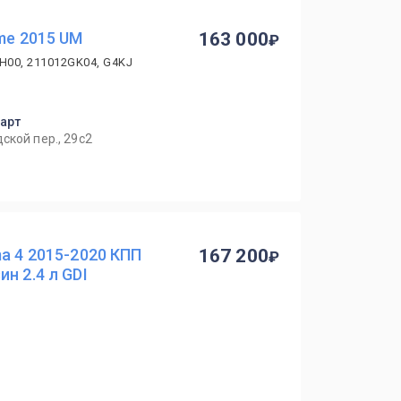
ime 2015 UM
163 000
H00, 211012GK04, G4KJ
парт
ской пер., 29с2
ma 4 2015-2020 КПП
167 200
н 2.4 л GDI