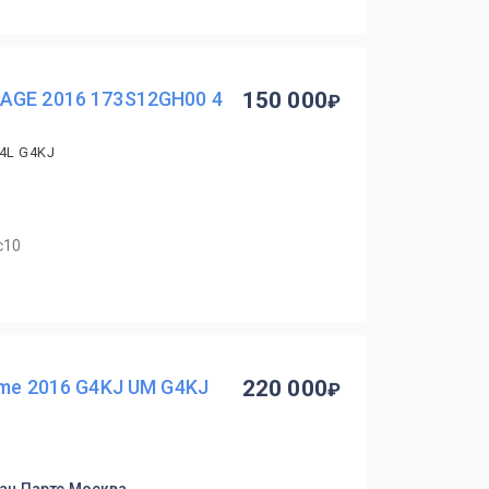
AGE 2016 173S12GH00 4
150 000
.4L G4KJ
с10
ime 2016 G4KJ UM G4KJ
220 000