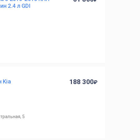
н 2.4 л GDI
 Kia
188 300
нтральная, 5