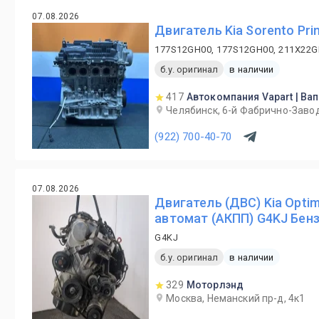
07.08.2026
Двигатель Kia Sorento Pr
177S12GH00, 177S12GH00, 211X22G
б.у. оригинал
в наличии
417
Автокомпания Vapart | Ва
Челябинск, 6-й Фабрично-Завод
(922) 700-40-70
07.08.2026
Двигатель (ДВС) Kia Opti
автомат (АКПП) G4KJ Бензи
G4KJ
б.у. оригинал
в наличии
329
Моторлэнд
Москва, Неманский пр-д, 4к1