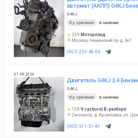
автомат (АКПП) G4KJ Бензи
G4KJ
б.у. оригинал
в наличии
329
Моторлэнд
Москва, Неманский пр-д, 4к1
(967) 253-48-04
07.08.2026
Двигатель G4KJ 2.4 Бензин
G4KJ,
б.у. оригинал
в наличии
158
V-razbore| В-разборе
Смоленск, д. Архиповка, ул. Це
(903) 511-51-81