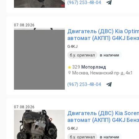
(967) 253-48-04
07.08.2026
Двигатель (ДВС) Kia Opti
автомат (АКПП) G4KJ Бензи
G4KJ
б.у. оригинал
в наличии
329
Моторлэнд
Москва, Неманский пр-д, 4к1
(967) 253-48-04
07.08.2026
Двигатель (ДВС) Kia Sore
автомат (АКПП) G4KJ Бензи
G4KJ
б.у. оригинал
в наличии