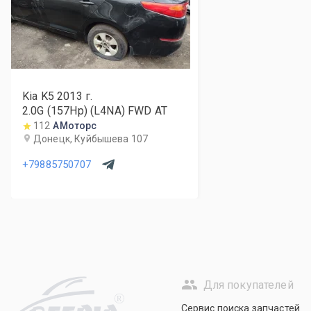
Kia K5
2013
г.
2.0G (157Hp) (L4NA) FWD AT
112
АМоторс
Донецк, Куйбышева 107
+79885750707
Для покупателей
R
Сервис поиска запчастей