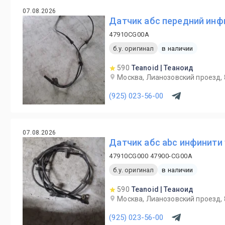
07.08.2026
Датчик абс передний инфи
47910CG00A
б.у. оригинал
в наличии
590
Teanoid | Теаноид
Москва, Лианозовский проезд, 
(925) 023-56-00
07.08.2026
Датчик абс abc инфинити 
47910CG000 47900-CG00A
б.у. оригинал
в наличии
590
Teanoid | Теаноид
Москва, Лианозовский проезд, 
(925) 023-56-00