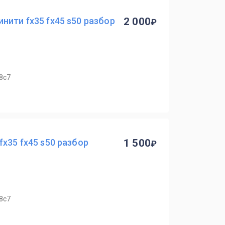
нити fx35 fx45 s50 разбор
2 000
8с7
fx35 fx45 s50 разбор
1 500
8с7