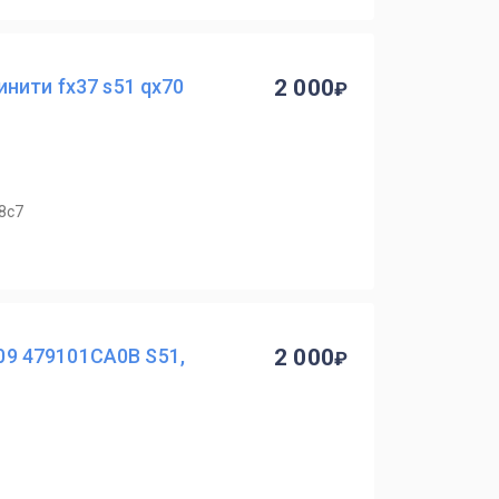
нити fx37 s51 qx70
2 000
8с7
009 479101CA0B S51,
2 000