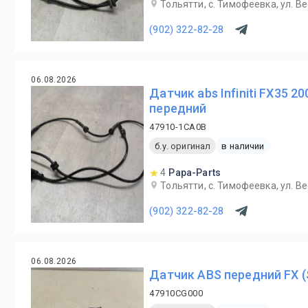
Тольятти, с. Тимофеевка, ул. В
(902) 322-82-28
06.08.2026
Датчик abs Infiniti FX35 2
передний
47910-1CA0B
б.у. оригинал
в наличии
4
Papa-Parts
Тольятти, с. Тимофеевка, ул. В
(902) 322-82-28
06.08.2026
Датчик ABS передний FX (
47910CG000