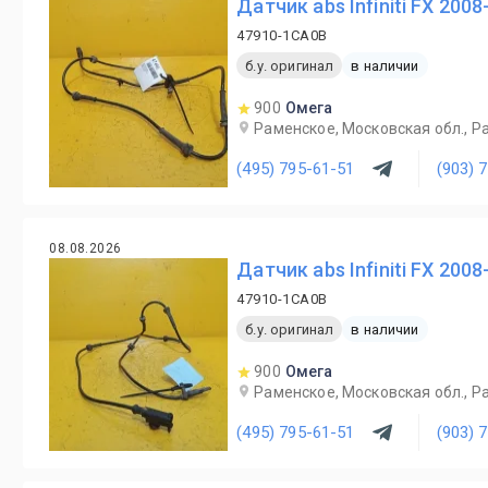
Датчик abs Infiniti FX 200
47910-1CA0B
б.у. оригинал
в наличии
900
Омега
Раменское, Московская обл., Ра
(495) 795-61-51
(903) 
08.08.2026
Датчик abs Infiniti FX 200
47910-1CA0B
б.у. оригинал
в наличии
900
Омега
Раменское, Московская обл., Ра
(495) 795-61-51
(903) 