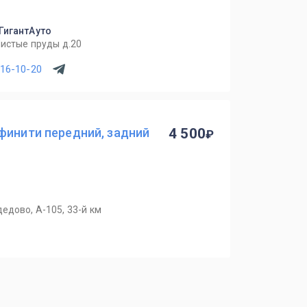
 ГигантАуто
Чистые пруды д.20
716-10-20
финити передний, задний
4 500
едово, А-105, 33-й км