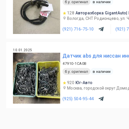
б.у. оригинал
в наличии
128
Авторазборка GigantAuto|
Вологда, СНТ Родионцево, ул. 
(921) 716-75-10
(921) 
10.01.2025
Датчик abs для ниссан ин
47910-1CA0B
б.у. оригинал
в наличии
920
Юг-Авто
Москва, городской округ Домод
(925) 504-95-44