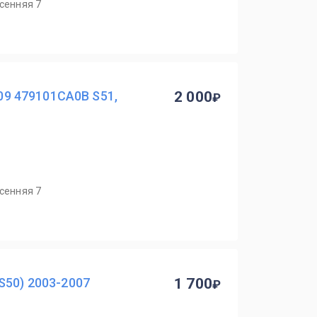
есенняя 7
009 479101CA0B S51,
2 000
есенняя 7
S50) 2003-2007
1 700