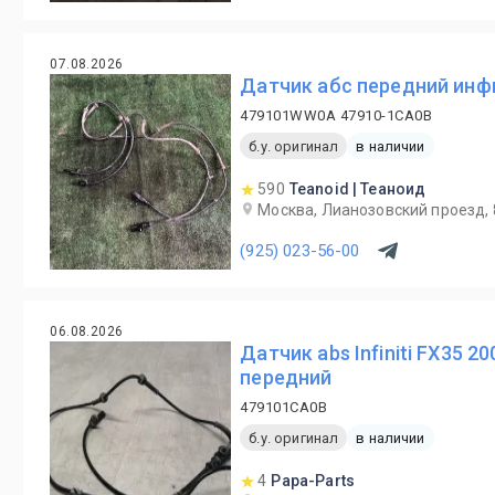
07.08.2026
Датчик абс передний инфи
479101WW0A 47910-1CA0B
б.у. оригинал
в наличии
590
Teanoid | Теаноид
Москва, Лианозовский проезд, 
(925) 023-56-00
06.08.2026
Датчик abs Infiniti FX35 2
передний
479101CA0B
б.у. оригинал
в наличии
4
Papa-Parts