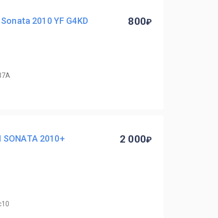
 Sonata 2010 YF G4KD
800
37А
I SONATA 2010+
2 000
с10