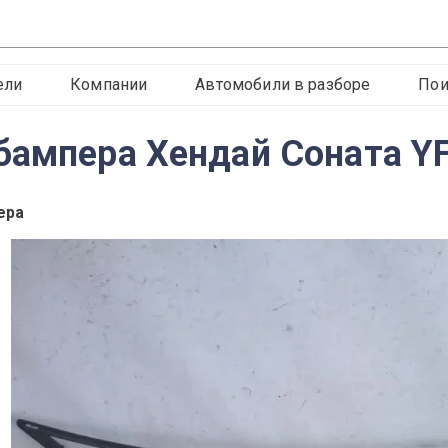
ели
Компании
Автомобили в разборе
Пои
бампера Хендай Соната Y
ера