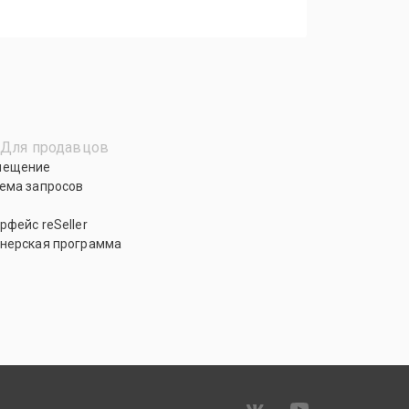
Для продавцов
мещение
ема запросов
рфейс reSeller
нерская программа