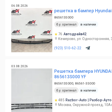
06.08.2026
решетка в бампер Hyundai
865613S000
б.у. оригинал
в наличии
76
Автодрайв42
Кемерово, ул. Односторонняя, 
(923) 510-62-22
03.08.2026
Решетка бампера HYUNDA
865613S000 YF
865613S000, 86561-3S000
б.у. оригинал
в наличии
485
Razbor-Auto | Разбор-Ауто
Москва, Окружной проезд, 10А