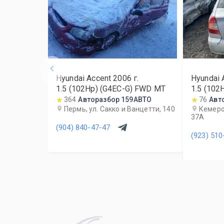
Hyundai Accent
2006
г.
Hyundai 
1.5 (102Hp) (G4EC-G) FWD MT
1.5 (102
364
Авторазбор 159АВТО
76
Авт
Пермь, ул. Сакко и Ванцетти, 140
Кемеро
37А
(904) 840-47-47
(923) 510