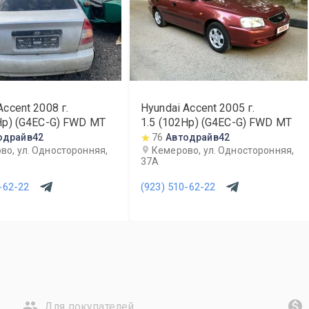
Accent
2008
г.
Hyundai Accent
2005
г.
Hp) (G4EC-G) FWD MT
1.5 (102Hp) (G4EC-G) FWD MT
одрайв42
76
Автодрайв42
во, ул. Односторонняя,
Кемерово, ул. Односторонняя,
37А
-62-22
(923) 510-62-22
Для покупателей