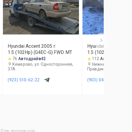
Hyundai Accent
2005
г.
Hyundai Accent
2008
1.5 (102Hp) (G4EC-G) FWD MT
1.5 (102Hp) (G4EC-
76
Автодрайв42
112
Агрегат
Кемерово, ул. Односторонняя,
Нижний Новгород, у
37А
Правдинская, 27А
(923) 510-62-22
(903) 041-86-01
Для продавцов